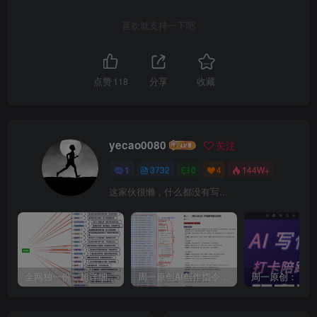
喜欢就支持一下吧
点赞
118
分享
收藏
yecao0080
关注
1
3732
0
4
144W+
这家伙很懒，什么都没有写...
全网独一份：超详细的40+个自媒体赛道领域解析手册，让你的内容创作不再局限！
周一原创AI创作指令词：30+个领域赛道的创作提示词集合