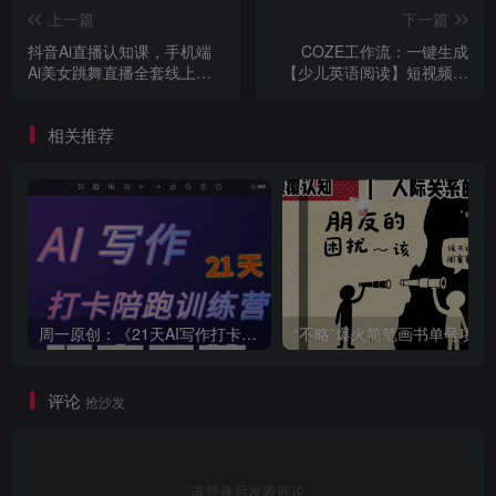
上一篇
下一篇
抖音Ai直播认知课，手机端
COZE工作流：一键生成
Ai美女跳舞直播全套线上课
【少儿英语阅读】短视频，
程
保姆级教程+智能体搭建+项
目实操
相关推荐
周一原创：《21天AI写作打卡陪跑训练营》全部内容讲解！（网站会员免费学习…）
“不略”爆火简笔画书单
评论
抢沙发
请登录后发表评论