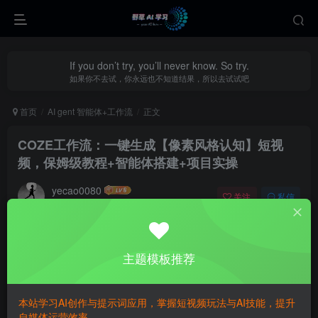
If you don’t try, you’ll never know. So try.
如果你不去试，你永远也不知道结果，所以去试试吧
首页
AI gent 智能体+工作流
正文
COZE工作流：一键生成【像素风格认知】短视
频，保姆级教程+智能体搭建+项目实操
yecao0080
关注
私信
11个月前更新
0
388
118
主题模板推荐
本站学习AI创作与提示词应用，掌握短视频玩法与AI技能，提升
自媒体运营效率。