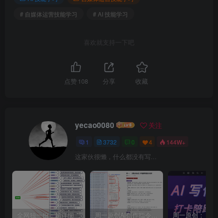
# 自媒体运营技能学习
# AI 技能学习
喜欢就支持一下吧
点赞
108
分享
收藏
yecao0080
关注
1
3732
0
4
144W+
这家伙很懒，什么都没有写...
全网独一份：超详细的40+个自媒体赛道领域解析手册，让你的内容创作不再局限！
周一原创AI创作指令词：30+个领域赛道的创作提示词集合