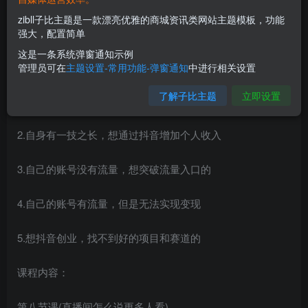
zibll子比主题是一款漂亮优雅的商城资讯类网站主题模板，功能
强大，配置简单
这是一条系统弹窗通知示例
适合人群
管理员可在
主题设置-常用功能-弹窗通知
中进行相关设置
了解子比主题
立即设置
1.想做抖音，但是不知道自己适合什么方向
2.自身有一技之长，想通过抖音增加个人收入
3.自己的账号没有流量，想突破流量入口的
4.自己的账号有流量，但是无法实现变现
5.想抖音创业，找不到好的项目和赛道的
课程内容：
第八节课(直播间怎么说更多人看)