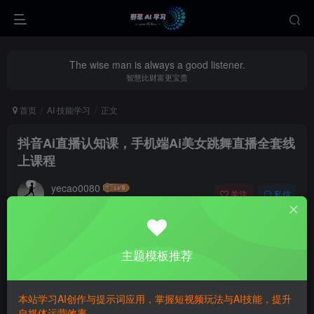
The wise man is always a good listener.
智慧比财富更宝贵
首页
AI 技能学习
正文
抖音Ai直播认知课，手机端Ai美女跳舞直播全套线
上课程
yecao0080
关注
私信
12个月前更新
0
471
108
主题模板推荐
本站学习AI创作与提示词应用，掌握短视频玩法与AI技能，提升
自媒体运营效率。