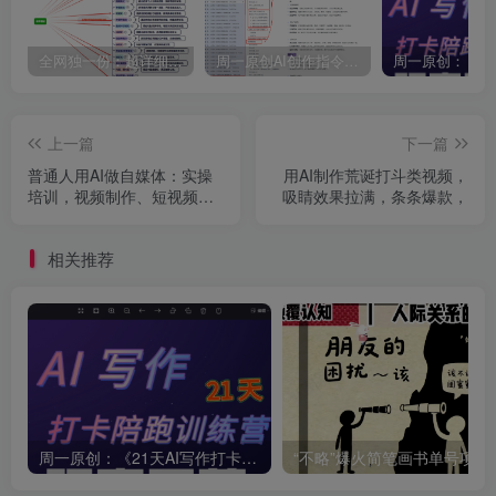
全网独一份：超详细的40+个自媒体赛道领域解析手册，让你的内容创作不再局限！
周一原创AI创作指令词：30+个领域赛道的创作提示词集合
上一篇
下一篇
普通人用AI做自媒体：实操
用AI制作荒诞打斗类视频，
培训，视频制作、短视频引
吸睛效果拉满，条条爆款，
流、直播带货...等（视频
号）
相关推荐
周一原创：《21天AI写作打卡陪跑训练营》全部内容讲解！（网站会员免费学习…）
“不略”爆火简笔画书单