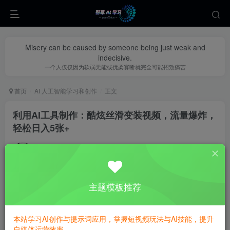
Misery can be caused by someone being just weak and
indecisive.
一个人仅仅因为软弱无能或优柔寡断就完全可能招致痛苦
首页
AI 人工智能学习和创作
正文
利用AI工具制作：酷炫丝滑变装视频，流量爆炸，
轻松日入5张+
yecao0080
关注
私信
1年前更新
1
815
56
主题模板推荐
本站学习AI创作与提示词应用，掌握短视频玩法与AI技能，提升
自媒体运营效率。