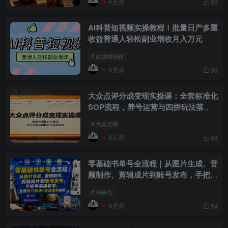
4天前
95
AI科普短视频实操教程！批量日产多重
收益普通人轻松副业增收月入万元
# 自媒体创作
8天前
98
大众点评分成变现实操课：全套标准化
SOP流程，养号运营与四拼玩法落地
指南
# 大众点评
8天前
64
零基础书单号全流程｜从图片生成、音
频制作、剪辑成片到账号发布，手把手
实操教学，全套热门玩法+实战案例拆
# 书单号
解
8天前
84