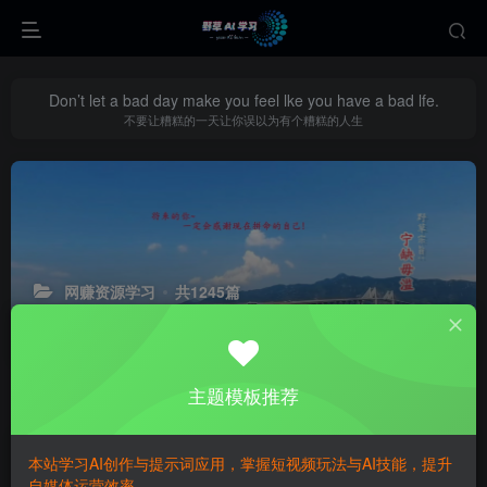
Don’t let a bad day make you feel lke you have a bad lfe.
不要让糟糕的一天让你误以为有个糟糕的人生
网赚资源学习
共1245篇
严选靠谱互联网副业与创业项目，亲自实测避坑，分享普通人可直接
落地、真实能变现的赚钱思路干货。
主题模板推荐
排序
更新
浏览
点赞
评论
某大佬Ai变装教程，制作简单，几分钟
本站学习AI创作与提示词应用，掌握短视频玩法与AI技能，提升
一个作品，多平台发布撸收益
自媒体运营效率。