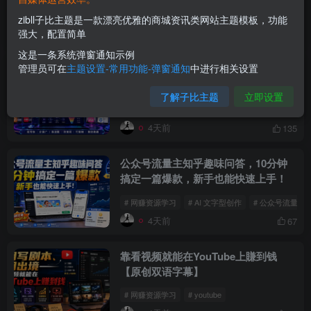
# 网赚资源学习
zibll子比主题是一款漂亮优雅的商城资讯类网站主题模板，功能
强大，配置简单
4天前
121
这是一条系统弹窗通知示例
管理员可在
主题设置-常用功能-弹窗通知
中进行相关设置
自媒体暴力搬运起号法，适合用抖音快
手小红书B站百家号等各大平台，稳定
了解子比主题
立即设置
跑通流量与广告变现
# 网赚资源学习
4天前
135
公众号流量主知乎趣味问答，10分钟
搞定一篇爆款，新手也能快速上手！
# 网赚资源学习
# AI 文字型创作
# 公众号流量主
4天前
67
靠看视频就能在YouTube上賺到钱
【原创双语字幕】
# 网赚资源学习
# youtube