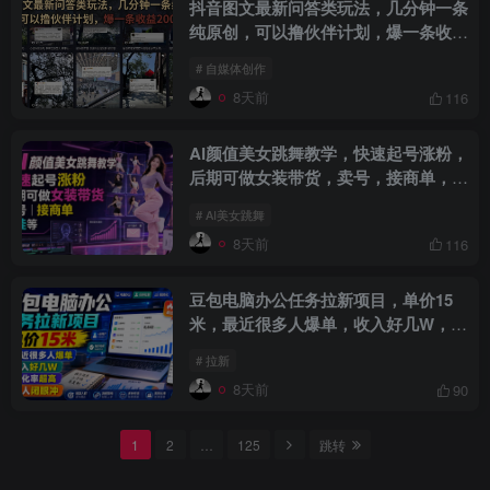
抖音图文最新问答类玩法，几分钟一条
纯原创，可以撸伙伴计划，爆一条收益
200+
# 自媒体创作
8天前
116
AI颜值美女跳舞教学，快速起号涨粉，
后期可做女装带货，卖号，接商单，收
徒等
# AI美女跳舞
8天前
116
豆包电脑办公任务拉新项目，单价15
米，最近很多人爆单，收入好几W，转
化率超高
# 拉新
8天前
90
1
2
…
125
跳转