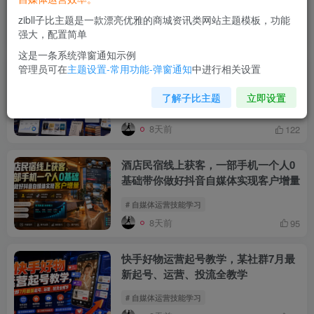
# 自媒体运营技能学习
zibll子比主题是一款漂亮优雅的商城资讯类网站主题模板，功能
强大，配置简单
4天前
53
这是一条系统弹窗通知示例
管理员可在
主题设置-常用功能-弹窗通知
中进行相关设置
图书赛道从0到1实操课，包含新号启
动、老号转型、搜索流量抓取、选品策
了解子比主题
立即设置
略及爆款图文打造等
# 自媒体运营技能学习
8天前
122
酒店民宿线上获客，一部手机一个人0
基础带你做好抖音自媒体实现客户增量
# 自媒体运营技能学习
8天前
95
快手好物运营起号教学，某社群7月最
新起号、运营、投流全教学
# 自媒体运营技能学习