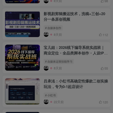
8天前
98
影视剧剪辑搬运技术，洗稿+三创=20
分一条原创视频
# 自媒体创作
8天前
112
宝儿姐：2026线下编导系统实战班｜
商业定位・全品类脚本创作・人设IP打
造・拍摄投放全链路
# 自媒体运营技能学习
8天前
55
吕承洺：小红书高确定性爆款二创实操
玩法，专为0-1起店设计
# 小红书
22天前
120