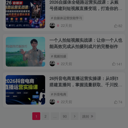
2026自媒体全链路运营实战课：从账
号搭建到短视频直播变现，打造你的抖
音商业增长体系
# 自媒体运营技能学习
22天前
82
一个人拍短视频实战课：让你一个人也
能高效完成从拍摄到成片的完整创作
# 视频拍摄
22天前
141
26抖音电商直播运营实操课：从0到1
搭建直播间，掌握流量获取、千川投
放、转化提升与复盘增长
# 抖音电商
22天前
74
1
2
…
90
跳转