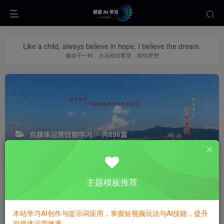
Like a child, always believe in hope, I believe the dream.
像孩子一样，永远相信希望，相信梦想
自媒体运营技能学习
共896篇
汇总各大自媒体平台 + 大V博主 的 起号、引流、变现、运营等全套优
质教程，精挑实操干货，帮你快速掌握自媒体账号运营
主题模板推荐
排序
更新
浏览
点赞
评论
2天学会网感剪辑，完整剪出有质感的
本站学习AI创作与提示词应用，掌握短视频玩法与AI技能，提升
视频，自用或者接单变现
自媒体运营效率。