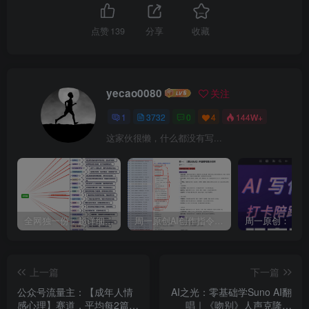
点赞
139
分享
收藏
yecao0080
关注
1
3732
0
4
144W+
这家伙很懒，什么都没有写...
全网独一份：超详细的40+个自媒体赛道领域解析手册，让你的内容创作不再局限！
周一原创AI创作指令词：30+个领域赛道的创作提示词集合
上一篇
下一篇
公众号流量主：【成年人情
AI之光：零基础学Suno AI翻
感心理】赛道，平均每2篇就
唱｜《吻别》人声克隆实