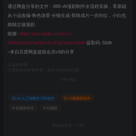
通过网盘分享的文件：065–AI漫剧制作全流程实操，零基础
从小说改编-角色场景-分镜生成-剪辑成片一步到位，小白也
能独立做漫剧
链接:
https://pan.baidu.com/s/1c-
S3XAjJo6nkNsQxmImRXg?pwd=52dh
提取码: 52dh
–来自百度网盘超级会员v5的分享
©
版权声明
文章版权归作者所有，未经允许请勿转载。
THE END
AI 人工智能学习和创作
AI视频型创作
# 自媒体创作
# AI漫剧
喜欢就支持一下吧