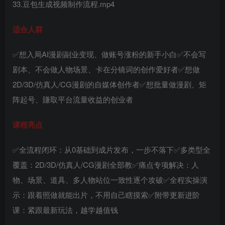
33.豆包生成视频制作流程.mp4
适合人群
✅想入局AI漫剧副业变现、做账号涨粉的新手小白✅不会写
剧本、不会做人物场景、卡在分镜词的创作爱好者✅想做
2D/3D/仿真人/CG漫剧的自媒体创作者✅想批量做漫剧、矩
阵起号、賺取平台流量收益的创业者
课程亮点
✅全流程闭环：从0基础到成片发布，一步不落下✅多类型全
覆盖：2D/3D/仿真人/CG漫剧全部教✅痛点专项解决：人
物、场景、道具、多人物站位一致性逐个攻破✅全程实操演
示：跟着照做就能出片，不用自己瞎摸索✅附带更新进阶
课：紧跟最新玩法，越学越值钱