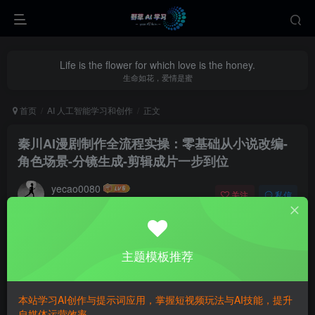
Life is the flower for which love is the honey.
生命如花，爱情是蜜
首页
AI 人工智能学习和创作
正文
秦川AI漫剧制作全流程实操：零基础从小说改编-
角色场景-分镜生成-剪辑成片一步到位
yecao0080
关注
私信
2个月前更新
0
305
139
主题模板推荐
本站学习AI创作与提示词应用，掌握短视频玩法与AI技能，提升
自媒体运营效率。