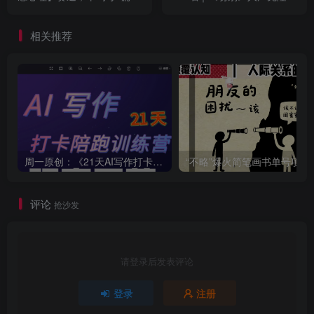
有1篇万爆文章
操，从声线克隆到情绪强化
相关推荐
周一原创：《21天AI写作打卡陪跑训练营》全部内容讲解！（网站会员免费学习…）
“不略”爆火简笔画书单
评论
抢沙发
请登录后发表评论
登录
注册