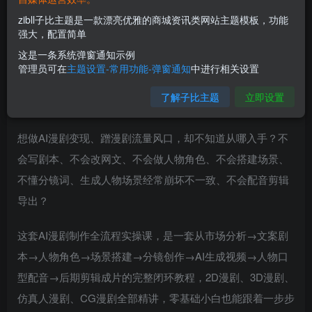
zibll子比主题是一款漂亮优雅的商城资讯类网站主题模板，功能
强大，配置简单
这是一条系统弹窗通知示例
管理员可在
主题设置-常用功能-弹窗通知
中进行相关设置
了解子比主题
立即设置
零基础从0到1完整打造2D/3D/仿真人AI漫剧
想做AI漫剧变现、蹭漫剧流量风口，却不知道从哪入手？不
会写剧本、不会改网文、不会做人物角色、不会搭建场景、
不懂分镜词、生成人物场景经常崩坏不一致、不会配音剪辑
导出？
这套AI漫剧制作全流程实操课，是一套从市场分析→文案剧
本→人物角色→场景搭建→分镜创作→AI生成视频→人物口
型配音→后期剪辑成片的完整闭环教程，2D漫剧、3D漫剧、
仿真人漫剧、CG漫剧全部精讲，零基础小白也能跟着一步步