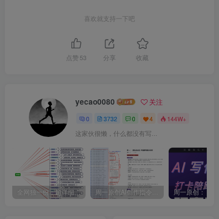
喜欢就支持一下吧
点赞
53
分享
收藏
yecao0080
关注
0
3732
0
4
144W+
这家伙很懒，什么都没有写...
全网独一份：超详细的40+个自媒体赛道领域解析手册，让你的内容创作不再局限！
周一原创AI创作指令词：30+个领域赛道的创作提示词集合