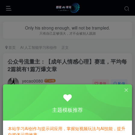
Only his strong enough, will not be trampled.
只有自己足够强大，才不会被别人践踏
首页
AI 人工智能学习和创作
正文
公众号流量主：【成年人情感心理】赛道，平均每
2篇就有1篇万爆文章
yecao0080
关注
私信
2个月前更新
0
504
53
主题模板推荐
本站学习AI创作与提示词应用，掌握短视频玩法与AI技能，提升
自媒体运营效率。