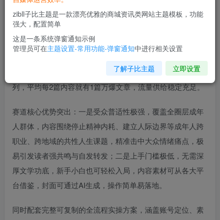
zibll子比主题是一款漂亮优雅的商城资讯类网站主题模板，功能
强大，配置简单
这是一条系统弹窗通知示例
项目介绍：
管理员可在
主题设置-常用功能-弹窗通知
中进行相关设置
了解子比主题
立即设置
该赛道是公众号主流优质赛道，流量体量与受众规模位居前
列，平均每2篇内容就有1篇万爆文章，流量供给稳定充足。
赛道核心优势突出：一是受众普适性极强，覆盖全圈层成年
人群体，内容围绕停止精神内耗、建立人际边界等成年人跨
职业、跨地域的共性人生课题，精准击中大众情绪痛点，极
易引发读者强共鸣与自发转发；二是上手门槛极低，无需深
厚文学功底，新手小白也可轻松入局，内容素材可从各大平
台借鉴，封面可通过AI生成，操作简单易落地。
同时配套完整可复制的全流程实操方案，涵盖账号定位、素