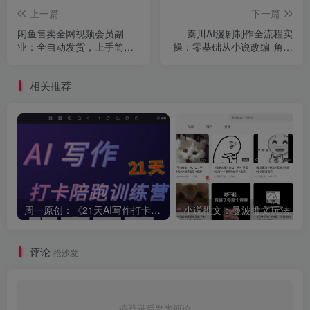
上一篇
下一篇
闲鱼售卖全网视频会员副
秦川AI漫剧制作全流程实
业：全自动发货，上手简
操：零基础从小说改编-角色
单、门槛极低，照着流程就
场景-分镜生成-剪辑成片一
能持续出单
步到位
相关推荐
周一原创：《21天AI写作打卡陪跑训练营》全部内容讲解！（网站会员免费学习…）
小
评论
抢沙发
请登录后发表评论