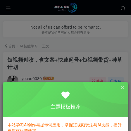
Not all of us can offord to be romantic.
并不是我们所有的人都会拥有浪漫
首页
AI 技能学习
正文
短视频创收，含文案+快速起号+短视频带货+种草
计划
yecao0080
关注
私信
8个月前更新
0
469
89
主题模板推荐
本站学习AI创作与提示词应用，掌握短视频玩法与AI技能，提升
自媒体运营效率。