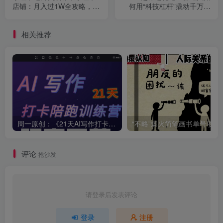
店铺：月入过1W全攻略，新
何用“科技杠杆”撬动千万变
手也能轻松上手
现？
相关推荐
周一原创：《21天AI写作打卡陪跑训练营》全部内容讲解！（网站会员免费学习…）
“不略”爆火简笔画书单
评论
抢沙发
请登录后发表评论
登录
注册