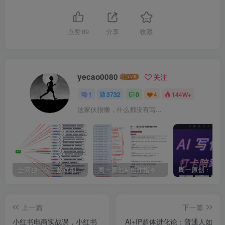
点赞
89
分享
收藏
yecao0080
关注
1
3732
0
4
144W+
这家伙很懒，什么都没有写...
全网独一份：超详细的40+个自媒体赛道领域解析手册，让你的内容创作不再局限！
周一原创AI创作指令词：30+个领域赛道的创作提示词集合
上一篇
下一篇
小红书电商实战课，小红书
AI+IP超体进化论：普通人如