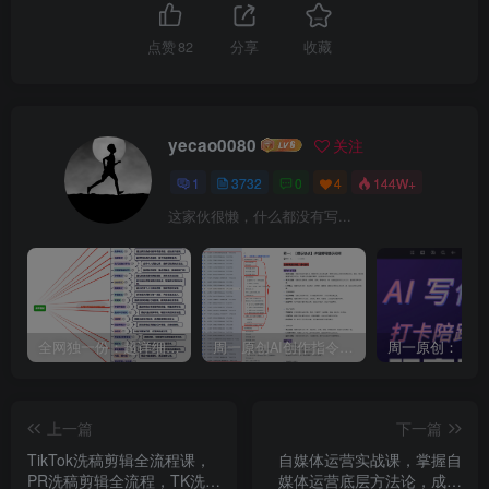
点赞
82
分享
收藏
yecao0080
关注
1
3732
0
4
144W+
这家伙很懒，什么都没有写...
全网独一份：超详细的40+个自媒体赛道领域解析手册，让你的内容创作不再局限！
周一原创AI创作指令词：30+个领域赛道的创作提示词集合
上一篇
下一篇
TikTok洗稿剪辑全流程课，
自媒体运营实战课，掌握自
PR洗稿剪辑全流程，TK洗稿
媒体运营底层方法论，成为