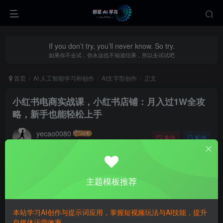
If you don’t try, you’ll never know. So try.
如果你不去试，你永远也不知道结果，所以去试试吧
首页
AI 人工智能学习和创作
AI文字型创作
正文
小红书电商实战课，小红书店铺：月入过1W全攻
略，新手也能轻松上手
yecao0080
关注
私信
8个月前更新
0
317
82
主题模板推荐
本站学习AI创作与提示词应用，掌握短视频玩法与AI技能，提升
自媒体运营效率。