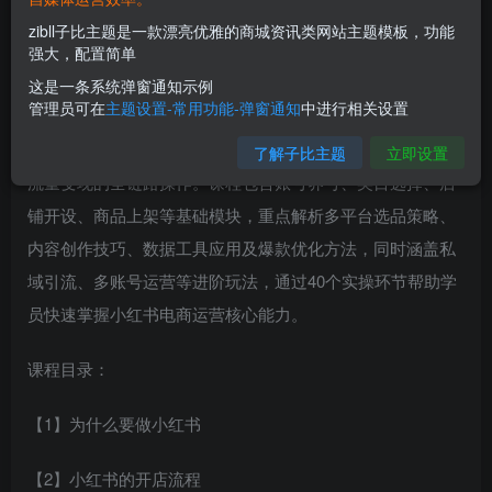
zibll子比主题是一款漂亮优雅的商城资讯类网站主题模板，功能
强大，配置简单
这是一条系统弹窗通知示例
管理员可在
主题设置-常用功能-弹窗通知
中进行相关设置
本课程是小红书电商实战指南，系统覆盖从店铺基础搭建到
了解子比主题
立即设置
流量变现的全链路操作。课程包含账号养号、类目选择、店
铺开设、商品上架等基础模块，重点解析多平台选品策略、
内容创作技巧、数据工具应用及爆款优化方法，同时涵盖私
域引流、多账号运营等进阶玩法，通过40个实操环节帮助学
员快速掌握小红书电商运营核心能力。
课程目录：
【1】为什么要做小红书
【2】小红书的开店流程