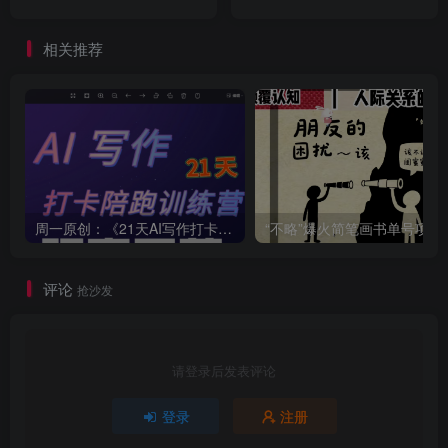
运营
优秀的内容创作者
相关推荐
周一原创：《21天AI写作打卡陪跑训练营》全部内容讲解！（网站会员免费学习…）
“不略”爆火简笔画书单
评论
抢沙发
请登录后发表评论
登录
注册