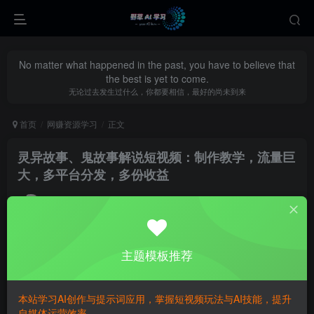
No matter what happened in the past, you have to believe that
the best is yet to come.
无论过去发生过什么，你都要相信，最好的尚未到来
首页
网赚资源学习
正文
灵异故事、鬼故事解说短视频：制作教学，流量巨
大，多平台分发，多份收益
yecao0080
关注
私信
9个月前更新
0
418
70
主题模板推荐
本站学习AI创作与提示词应用，掌握短视频玩法与AI技能，提升
自媒体运营效率。