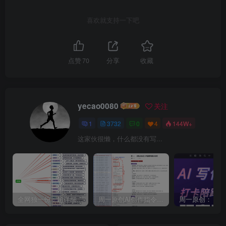
喜欢就支持一下吧
点赞
70
分享
收藏
yecao0080
关注
1
3732
0
4
144W+
这家伙很懒，什么都没有写...
全网独一份：超详细的40+个自媒体赛道领域解析手册，让你的内容创作不再局限！
周一原创AI创作指令词：30+个领域赛道的创作提示词集合