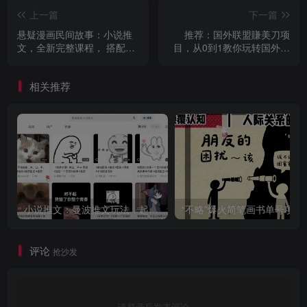
上一篇
下一篇
悬疑漫画民间故事：小说推
推荐：国外联盟賺美刀项
文，全新完整课程， 搭配ai
目，从0到1教你玩转国外联
绘画，0基础轻松上手
盟Lead教程，纯新手可操作
性100%
相关推荐
小说推文：曼波推文玩法，起号快，流量猛，一天收益1k+
“不略”爆火简笔画书单
评论
抢沙发
请登录后发表评论