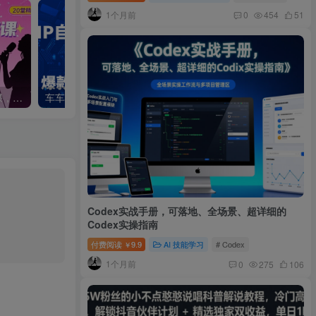
1个月前
0
454
51
新人主播必学的20堂培训课，帮你直播能力快速打造的实操方法
车车编导：IP自发光短视频流量变现实操课，爆款短视频创作IP打造
Codex实战手册，可落地、全场景、超详细的
Codex实操指南
付费阅读
9.9
AI 技能学习
# Codex
￥
1个月前
0
275
106