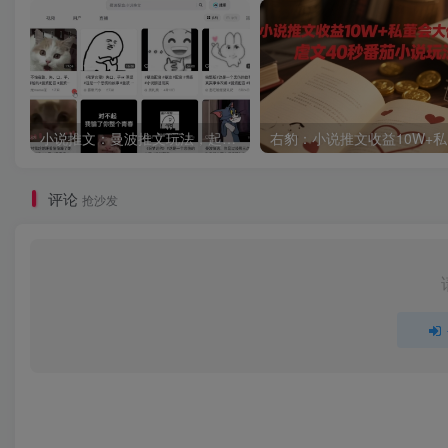
小说推文：曼波推文玩法，起号快，流量猛，一天收益1k+
右豹
评论
抢沙发