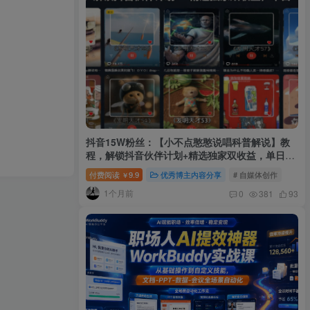
抖音15W粉丝：【小不点憨憨说唱科普解说】教
程，解锁抖音伙伴计划+精选独家双收益，单日
1k+
付费阅读
9.9
优秀博主内容分享
# 自媒体创作
￥
1个月前
0
381
93