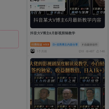
抖音大V博主6月影视剪辑教学
付费阅读
9.9
优秀博主内容分享
# 自媒体创作
￥
1个月前
0
487
146