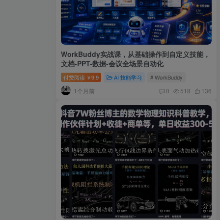
WorkBuddy实战课，从基础操作到自定义技能，
文档-PPT-数据-会议全场景自动化
付费阅读
9.9
AI 技能学习
# WorkBuddy
￥
1个月前
0
518
136