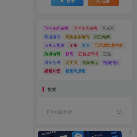
登录
注册
飞书多维表格
飞书多为表格
音乐号
零撸项目
闲鱼虚拟电商
闲鱼电商
闲鱼无货源
闲鱼
配音
迅雷浏览器拉新
跨境电商
起号
豆包提示词
豆包
语音合成
词生图
视频搬运
视频拍摄
视频带货
视频号运营
搜索
开启精彩搜索