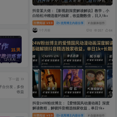
抖音某大佬：【影视剧深度解读解说】教学，小
白轻松冲精选签约独家，收益翻数倍，日入1k+
付费阅读
9.9
优秀博主内容分享
# 自媒体创作
￥
1个月前
0
357
64
周一原创：《21天AI写作打卡陪跑训练营》全部内容讲解！（网站会员免费学习…）
小说推文：曼波推文玩法，起号快，流量猛，一天收益1k+
“不略”爆火简笔画书单号项目拆解，利用AI快速制作简笔画书单视频
下一篇
平台分发，多份
收益
抖音24W粉丝博主：【爱情国风动漫动画】深度
解读教程，解锁抖音精选独家收益，单日1k+
付费阅读
9.9
优秀博主内容分享
# 自媒体创作
￥