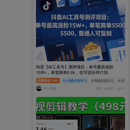
抖音【AI工具号】测评项目：单号最高涨粉
15W+，单笔商单5.5k，也可进伙伴计划
付费阅读
9.9
网赚资源学习
# 网赚资源学习
# AI工
￥
3个月前
0
287
57