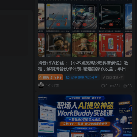
抖音15W粉丝：【小不点憨憨说唱科普解说】教
程，解锁抖音伙伴计划+精选独家双收益，单日
1k+
付费阅读
9.9
优秀博主内容分享
# 自媒体创作
￥
1个月前
0
381
93