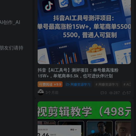
创作_AI
朋友们请持
抖音【AI工具号】测评项目：单号最高涨粉
15W+，单笔商单5.5k，也可进伙伴计划
付费阅读
9.9
网赚资源学习
# 网赚资源学习
# AI工
￥
3个月前
0
287
57