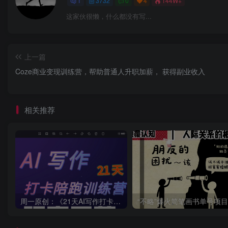
1
3732
0
4
144W+
这家伙很懒，什么都没有写...
上一篇
Coze商业变现训练营，帮助普通人升职加薪， 获得副业收入
相关推荐
周一原创：《21天AI写作打卡陪跑训练营》全部内容讲解！（网站会员免费学习…）