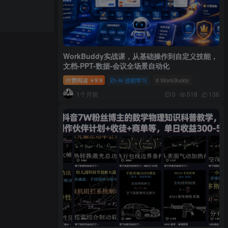
WorkBuddy实战课，从基础操作到自定义技能，
文档-PPT-数据-会议全场景自动化
付费阅读
9.9
AI 技能学习
# WorkBuddy
￥
1个月前
0
518
136