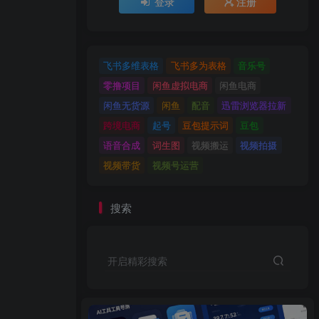
登录
注册
飞书多维表格
飞书多为表格
音乐号
零撸项目
闲鱼虚拟电商
闲鱼电商
闲鱼无货源
闲鱼
配音
迅雷浏览器拉新
跨境电商
起号
豆包提示词
豆包
语音合成
词生图
视频搬运
视频拍摄
视频带货
视频号运营
搜索
开启精彩搜索