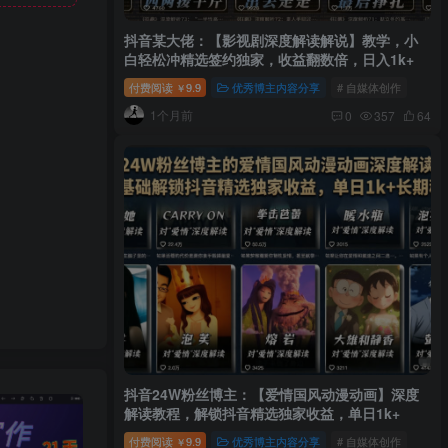
抖音某大佬：【影视剧深度解读解说】教学，小
白轻松冲精选签约独家，收益翻数倍，日入1k+
付费阅读
9.9
优秀博主内容分享
# 自媒体创作
￥
1个月前
0
357
64
抖音24W粉丝博主：【爱情国风动漫动画】深度
解读教程，解锁抖音精选独家收益，单日1k+
付费阅读
9.9
优秀博主内容分享
# 自媒体创作
￥