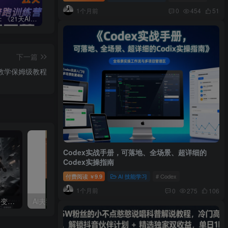
1个月前
0
454
51
周一原创：《21天AI写作打卡陪跑训练营》全部内容讲解！（网站会员免费学习…）
小说推文：曼波推文玩法，起号快，流量猛，一天收益1k+
“不略”爆火简笔画书单号项目拆解，利用AI快速制作简笔画书单视频
下一篇
教学保姆级教程
Codex实战手册，可落地、全场景、超详细的
Codex实操指南
付费阅读
9.9
AI 技能学习
# Codex
￥
1个月前
0
275
106
利用AI工具制作：酷炫丝滑变装视频，流量爆炸，轻松日入5张+
Ai夫妻搞笑对话，动画短视频五分钟做一条