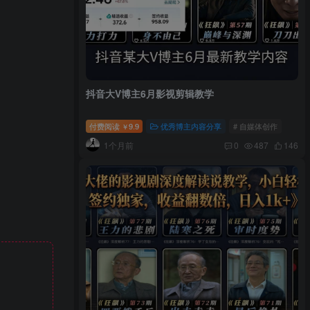
抖音大V博主6月影视剪辑教学
付费阅读
9.9
优秀博主内容分享
# 自媒体创作
￥
1个月前
0
487
146