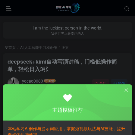
I am the luckiest person in the world.
我是世界上最幸运的人
首页
AI 人工智能学习和创作
正文
deepseek+kimi自动写演讲稿，门槛低操作简
单，轻松日入3张
yecao0080
关注
私信
1年前更新
0
301
56
主题模板推荐
本站学习AI创作与提示词应用，掌握短视频玩法与AI技能，提升
AI工具，通过高级复杂指令，写出客户需要的各类文章、演
自媒体运营效率。