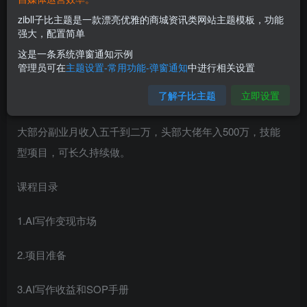
讲稿、毕业论文等。
zibll子比主题是一款漂亮优雅的商城资讯类网站主题模板，功能
强大，配置简单
全程AI操作，人工辅助，是一个半自动搬砖项目。
这是一条系统弹窗通知示例
管理员可在
主题设置-常用功能-弹窗通知
中进行相关设置
复杂的文章需要多次发送指令，单子越复杂，客单价越高，
了解子比主题
立即设置
有的几千，少的几十到几百不等。
大部分副业月收入五千到二万，头部大佬年入500万，技能
型项目，可长久持续做。
课程目录
1.AI写作变现市场
2.项目准备
3.AI写作收益和SOP手册