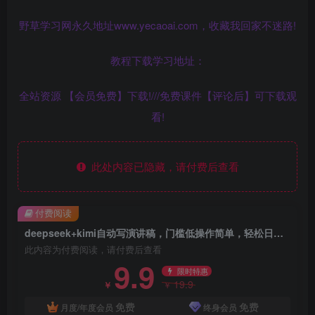
野草学习网永久地址www.yecaoai.com，收藏我回家不迷路!
教程下载学习地址：
全站资源 【会员免费】下载!///免费课件【评论后】可下载观
看!
此处内容已隐藏，请付费后查看
付费阅读
deepseek+kimi自动写演讲稿，门槛低操作简单，轻松日入3张
此内容为付费阅读，请付费后查看
9.9
限时特惠
19.9
￥
￥
免费
免费
月度/年度会员
终身会员