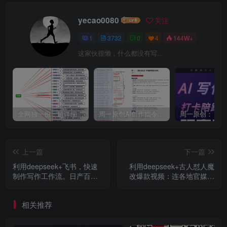
yecao0080
关注
1
3732
0
4
144W+
这家伙很懒，什么都没有写...
全网独一份：超详细的40+个自媒体赛道领域解析手册，让你的内容创作不再局限！
周一原创AI创作指令词：30+个领域赛道的创作提示词集合
上一篇
下一篇
利用deepseek+飞书，快速
利用deepseek+古人怼人魔
制作写作工作流。日产百条
改爆款视频：连各地官媒都
公众号爆文
在用的爆火名梗【附详细教
学+素材】
相关推荐