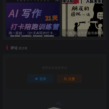
周一原创：《21天AI写作打卡陪跑训练营》全部内容讲解！（网站会员免费学习…）
“不略”爆火简笔画书单
评论
抢沙发
请登录后发表评论
登录
注册