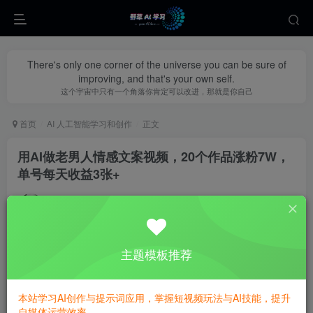
There's only one corner of the universe you can be sure of
improving, and that's your own self.
这个宇宙中只有一个角落你肯定可以改进，那就是你自己
首页
AI 人工智能学习和创作
正文
用AI做老男人情感文案视频，20个作品涨粉7W，
单号每天收益3张+
yecao0080
关注
私信
1年前更新
1
240
142
主题模板推荐
本站学习AI创作与提示词应用，掌握短视频玩法与AI技能，提升
自媒体运营效率。