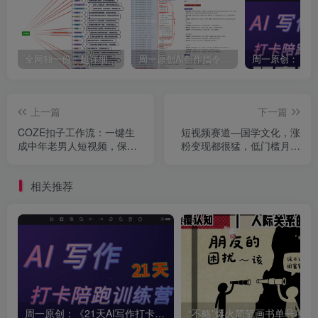
全网独一份：超详细的40+个自媒体赛道领域解析手册，让你的内容创作不再局限！
周一原创AI创作指令词：30+个领域赛道的创作提示词集合
上一篇
下一篇
COZE扣子工作流：一键生
短视频赛道—国学文化，涨
成中年老男人短视频，保姆
粉变现都很猛，低门槛月变
级教程-智能体搭建-项目实
现10000+
操
相关推荐
周一原创：《21天AI写作打卡陪跑训练营》全部内容讲解！（网站会员免费学习…）
“不略”爆火简笔画书单