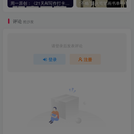
周一原创：《21天AI写作打卡陪跑训练营》全部内容讲解！（网站会员免费学习…）
“不略”爆火简笔画书单
评论
抢沙发
请登录后发表评论
登录
注册