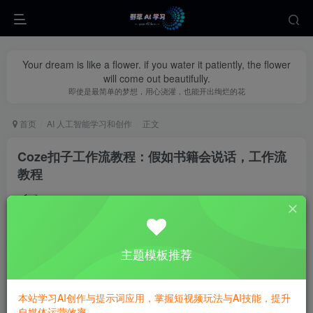
Your dream is like a flower. if you water it patiently, the flower
will come out beautifully.
即使是最简单的梦想，用心浇灌，也能开出绚烂的花
首页
AI 人工智能学习和创作
正文
Coze扣子工作流教程：假如书籍会说话，工作流
教程
yecao0080
关注
私信
1年前更新
0
470
145
主题模板推荐
本站学习AI创作与提示词应用，掌握短视频玩法与AI技能，提升
自媒体运营效率。