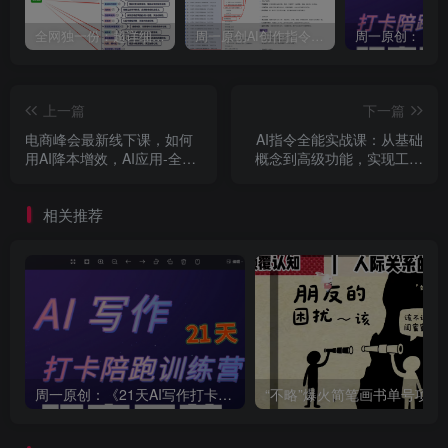
全网独一份：超详细的40+个自媒体赛道领域解析手册，让你的内容创作不再局限！
周一原创AI创作指令词：30+个领域赛道的创作提示词集合
上一篇
下一篇
电商峰会最新线下课，如何
AI指令全能实战课：从基础
用AI降本增效，AI应用-全域
概念到高级功能，实现工作
推广-直播运营-付费流量
效率和创造力双重提升
相关推荐
周一原创：《21天AI写作打卡陪跑训练营》全部内容讲解！（网站会员免费学习…）
“不略”爆火简笔画书单