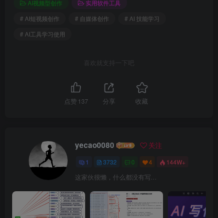
AI视频型创作
实用软件工具
# AI短视频创作
# 自媒体创作
# AI 技能学习
# AI工具学习使用
喜欢就支持一下吧
点赞
137
分享
收藏
yecao0080
关注
1
3732
0
4
144W+
这家伙很懒，什么都没有写...