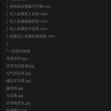
│ 如何联动视频号开播.mov
│ 无人直播真人录制.mp4
│ 无人直播视频剪辑.mov
│ 无人直播软件设置.mov
│ 电脑无人直播前期准备.mov
│
└─高佣品链接
丝瓜抹布.jpg
何首乌洗发液.jpg
元气四宝茶.jpg
橘红罗汉果.jpg
爆痒粉.jpg
玉灵膏.jpg
甘草枇杷丸.jpg
红烧酱汁.jpg