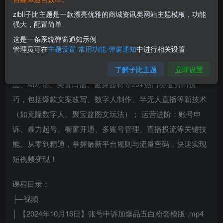
zibll子比主题是一款漂亮优雅的商城资讯类网站主题模板，功能
强大，配置简单
这是一条系统弹窗通知示例
管理员可在
主题设置-常用功能-弹窗通知
中进行相关设置
本课程聚焦短视频运营全链路实战，涵盖视频号、快手、抖
音三大平台核心玩法：剪辑实操：覆盖老年生活、进口商
了解子比主题
立即设置
品、AI对话、美食口播、健身器材等20+热门赛道剪辑技
巧，包括爆款文案改写、数字人制作、半无人直播等新技术
（如克隆数字人、聚宝盆图文玩法）； 运营进阶：账号申
诉、暴力起号、橱窗开通、多账号管理、直播投流等关键技
能。从零到精通，掌握最新平台规则与流量密码，快速实现
短视频变现！
课程目录：
├─视频
│ 【2024年10月16日】账号申诉加爆品五白粉套模版 .mp4