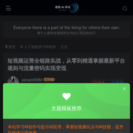
Everyone there is a part of the living for others their own.
每个人都存在着那部分为别人而活的自己
首页
AI 人工智能学习和创作
正文
短视频运营全链路实战，从零到精通掌握最新平台
规则与流量密码实现变现
yecao0080
关注
私信
1年前更新
0
248
137
主题模板推荐
本站学习AI创作与提示词应用，掌握短视频玩法与AI技能，提升
自媒体运营效率。