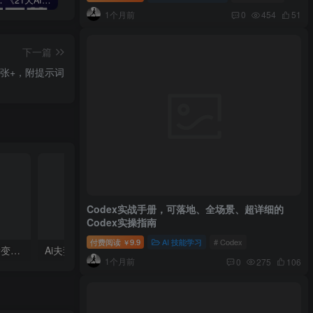
1个月前
0
454
51
下一篇
张+，附提示词
Codex实战手册，可落地、全场景、超详细的
Codex实操指南
付费阅读
9.9
AI 技能学习
# Codex
￥
利用AI工具制作：酷炫丝滑变装视频，流量爆炸，轻松日入5张+
Ai夫妻搞笑对话，动画短视频五分钟做一条
1个月前
0
275
106