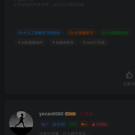
文章版权归作者所有，未经允许请勿转载。
AI 人工智能学习和创作
AI 技能学习
AI视频型创作
# AI短视频创作
# 自媒体创作
# coze工作流
点赞
6
yecao0080
关注
1
3732
0
4
144W+
这家伙很懒，什么都没有写...