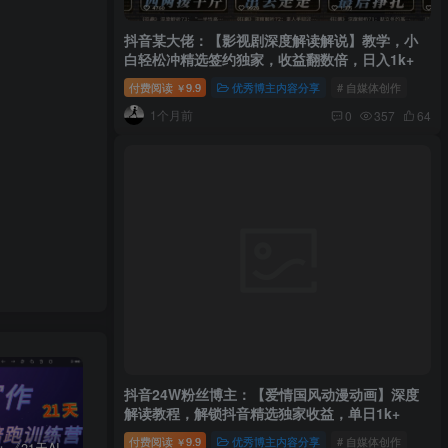
抖音某大佬：【影视剧深度解读解说】教学，小
白轻松冲精选签约独家，收益翻数倍，日入1k+
付费阅读
9.9
优秀博主内容分享
# 自媒体创作
￥
1个月前
0
357
64
抖音24W粉丝博主：【爱情国风动漫动画】深度
解读教程，解锁抖音精选独家收益，单日1k+
付费阅读
9.9
优秀博主内容分享
# 自媒体创作
￥
周一原创：《21天AI写作打卡陪跑训练营》全部内容讲解！（网站会员免费学习…）
小说推文：曼波推文玩法，起号快，流量猛，一天收益1k+
“不略”爆火简笔画书单号项目拆解，利用AI快速制作简笔画书单视频