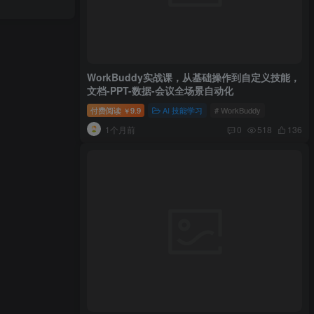
WorkBuddy实战课，从基础操作到自定义技能，
文档-PPT-数据-会议全场景自动化
付费阅读
9.9
AI 技能学习
# WorkBuddy
￥
1个月前
0
518
136