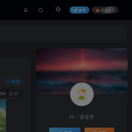
发布
开通会员
私信
384
67
Hi！请登录