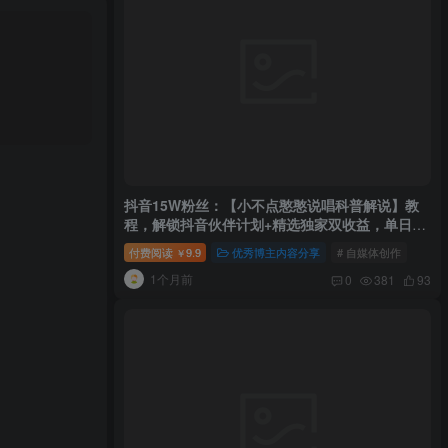
抖音15W粉丝：【小不点憨憨说唱科普解说】教
程，解锁抖音伙伴计划+精选独家双收益，单日
1k+
付费阅读
9.9
优秀博主内容分享
# 自媒体创作
￥
1个月前
0
381
93