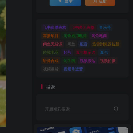
登录
注册
飞书多维表格
飞书多为表格
音乐号
零撸项目
闲鱼虚拟电商
闲鱼电商
闲鱼无货源
闲鱼
配音
迅雷浏览器拉新
跨境电商
起号
豆包提示词
豆包
语音合成
词生图
视频搬运
视频拍摄
视频带货
视频号运营
搜索
开启精彩搜索