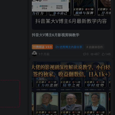
抖音大V博主6月影视剪辑教学
付费阅读
9.9
优秀博主内容分享
# 自媒体创作
￥
1个月前
0
487
146