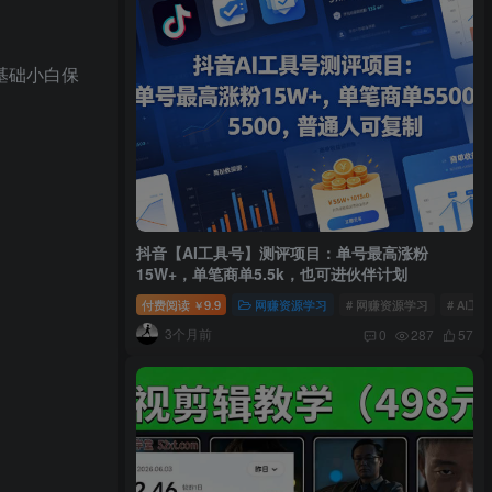
零基础小白保
抖音【AI工具号】测评项目：单号最高涨粉
15W+，单笔商单5.5k，也可进伙伴计划
付费阅读
9.9
网赚资源学习
# 网赚资源学习
# AI工
￥
3个月前
0
287
57