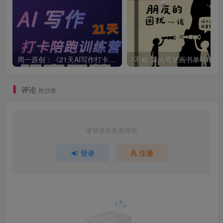
周一原创：《21天AI写作打卡陪跑训练营》全部内容讲解！（网站会员免费学习…）
“不略”爆火简笔画书单
评论
抢沙发
请登录后发表评论
登录
注册