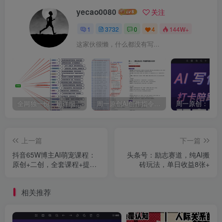
yecao0080
关注
1
3732
0
4
144W+
这家伙很懒，什么都没有写...
全网独一份：超详细的40+个自媒体赛道领域解析手册，让你的内容创作不再局限！
周一原创AI创作指令词：30+个领域赛道的创作提示词集合
上一篇
下一篇
抖音65W博主AI萌宠课程：
头条号：励志赛道，纯AI搬
原创+二创，全套课程+提示
砖玩法，单日收益8张+
词
相关推荐