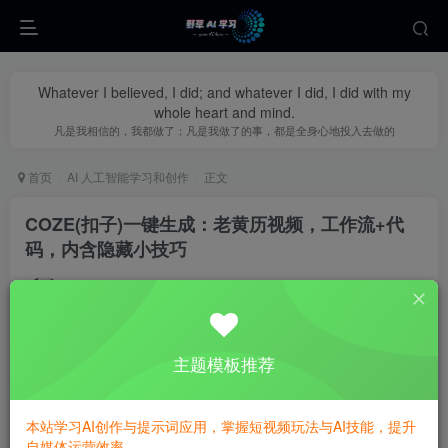
Whatever I believed, I did; and whatever I did, I did with my
whole heart and mind.
凡是我相信的，我都做了；凡是我做了的事，都是全身心地投入去做的
首页
AI 人工智能学习和创作
正文
COZE(扣子)一键生成：老黄历视频，工作流+代
码，内含隐藏小技巧
yecao0080
关注
私信
1年前更新
0
470
118
主题模板推荐
本站学习AI创作与提示词应用，掌握短视频玩法与AI技能，提升
自媒体运营效率。