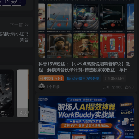
周一原创：《21天AI写作打卡陪跑训练营》全部内容讲解！（网站会员免费学习…）
小说推文：曼波推文玩法，起号快，流量猛，一天收益1k+
“不略”爆火简笔画书单号项目拆解，利用AI快速制作简笔画书单视频
下一篇
零基础玩转小红书
抖音
抖音15W粉丝：【小不点憨憨说唱科普解说】教
程，解锁抖音伙伴计划+精选独家双收益，单日
1k+
付费阅读
9.9
优秀博主内容分享
# 自媒体创作
￥
1个月前
0
383
93
利用AI工具制作：酷炫丝滑变装视频，流量爆炸，轻松日入5张+
Ai夫妻搞笑对话，动画短视频五分钟做一条