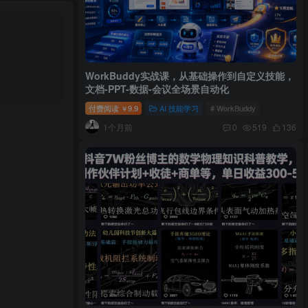
WorkBuddy实战课，从基础操作到自定义技能，
文档-PPT-数据-会议全场景自动化
付费阅读
9.9
AI 技能学习
# WorkBuddy
￥
1个月前
0
519
136