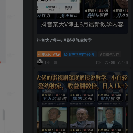
抖音大V博主6月影视剪辑教学
付费阅读
9.9
优秀博主内容分享
# 自媒体创作
￥
1个月前
0
489
146