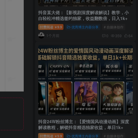
抖音某大佬：【影视剧深度解读解说】教学，小
白轻松冲精选签约独家，收益翻数倍，日入1k+
付费阅读
9.9
优秀博主内容分享
# 自媒体创作
￥
1个月前
0
359
64
抖音24W粉丝博主：【爱情国风动漫动画】深度
解读教程，解锁抖音精选独家收益，单日1k+
付费阅读
9.9
优秀博主内容分享
# 自媒体创作
￥