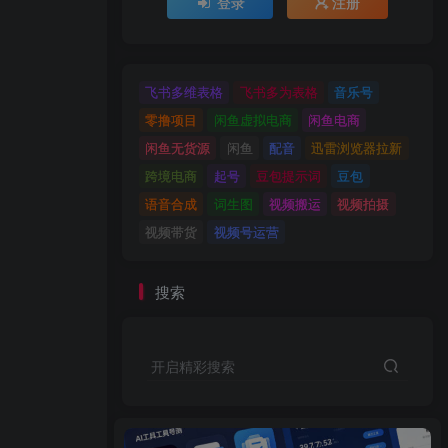
登录
注册
飞书多维表格
飞书多为表格
音乐号
零撸项目
闲鱼虚拟电商
闲鱼电商
闲鱼无货源
闲鱼
配音
迅雷浏览器拉新
跨境电商
起号
豆包提示词
豆包
语音合成
词生图
视频搬运
视频拍摄
视频带货
视频号运营
搜索
开启精彩搜索