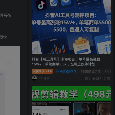
以直接复
很快
抖音【AI工具号】测评项目：单号最高涨粉
15W+，单笔商单5.5k，也可进伙伴计划
付费阅读
9.9
网赚资源学习
# 网赚资源学习
# AI工
￥
3个月前
0
287
57