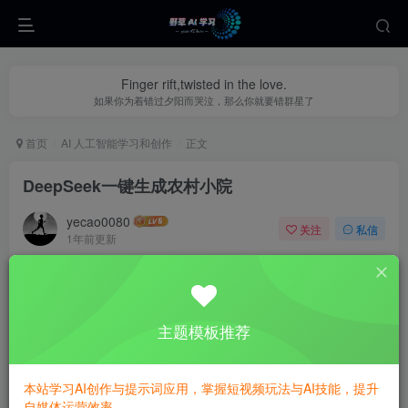
Finger rift,twisted in the love.
如果你为着错过夕阳而哭泣，那么你就要错群星了
首页
AI 人工智能学习和创作
正文
DeepSeek一键生成农村小院
yecao0080
关注
私信
1年前更新
0
281
118
主题模板推荐
项目简介：
本站学习AI创作与提示词应用，掌握短视频玩法与AI技能，提升
自媒体运营效率。