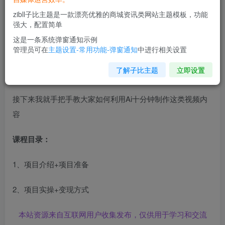
打造治愈经济：城市焦虑人群向往的“精神乌托邦”动不动点
zibll子比主题是一款漂亮优雅的商城资讯类网站主题模板，功能
赞就成千上万的，变现能力丰富效果拔群，我看到一个账
强大，配置简单
号，好家伙，我都怀疑不是做账号，成接广告的号了。
这是一条系统弹窗通知示例
管理员可在
主题设置-常用功能-弹窗通知
中进行相关设置
满篇的广告，也就1300的粉丝，一个广告150吧，一个月也
了解子比主题
立即设置
挣好几千。
接下来我就手把手教大家如何利用Ai十分钟制作这类视频内
容
课程目录：
1、项目介绍+项目准备
2、项目实操+变现方式
本站资源来自互联网用户收集发布，仅供用于学习和交流