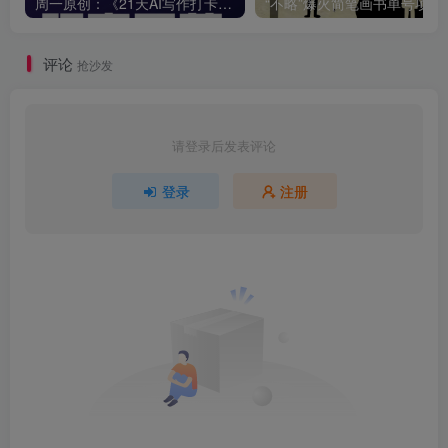
周一原创：《21天AI写作打卡陪跑训练营》全部内容讲解！（网站会员免费学习…）
“不略”爆火简笔画书单
评论
抢沙发
请登录后发表评论
登录
注册