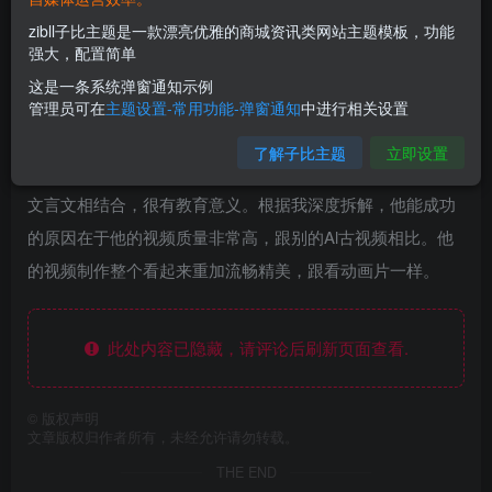
zibll子比主题是一款漂亮优雅的商城资讯类网站主题模板，功能
强大，配置简单
这是一条系统弹窗通知示例
管理员可在
主题设置-常用功能-弹窗通知
中进行相关设置
项目介绍：
了解子比主题
立即设置
这个项目是我今年拆解到最牛的AI创意搞钱项目，他把AI和
文言文相结合，很有教育意义。根据我深度拆解，他能成功
的原因在于他的视频质量非常高，跟别的Al古视频相比。他
的视频制作整个看起来重加流畅精美，跟看动画片一样。
此处内容已隐藏，请评论后刷新页面查看.
©
版权声明
文章版权归作者所有，未经允许请勿转载。
THE END