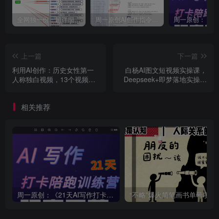
全网独一份：超详细的40+个自媒体赛道领域解析手册，让你的内容创作不再局限！
周一原创AI创作指令词：30+个领域赛道的创作提示词集合
上一篇
下一篇
利用AI创作：历史女性第一
白杨AI图文短视频实操课，
人称独白视频，13个视频
Deepseek+即梦落地实操，
10w粉丝【附全套详细教程
教你如何智能做图文短视频
+软件+素材】
(更新6月)
相关推荐
周一原创：《21天AI写作打卡陪跑训练营》全部内容讲解！（网站会员免费学习…）
“不略”爆火简笔画书单