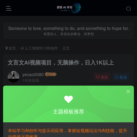
Someone to love, something to do, and something to hope for.
有爱的人，有喜欢的事业，有梦想
首页
AI 人工智能学习和创作
正文
文言文AI视频项目，无脑操作，日入1K以上
yecao0080
关注
私信
1年前更新
2
308
113
主题模板推荐
本站学习AI创作与提示词应用，掌握短视频玩法与AI技能，提升
自媒体运营效率。