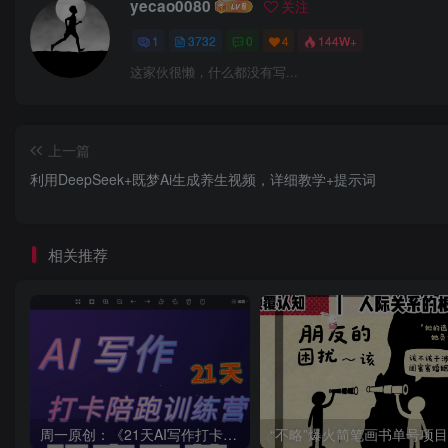
yecao0080
关注
1
3732
0
4
144W+
这家伙很懒，什么都没有写...
上一篇
利用DeepSeek+既梦Ai生成养生视频，详细教学+提示词
相关推荐
周一原创：《21天AI写作打卡陪跑训练营》全部内容讲解！（网站会员免费学习…）