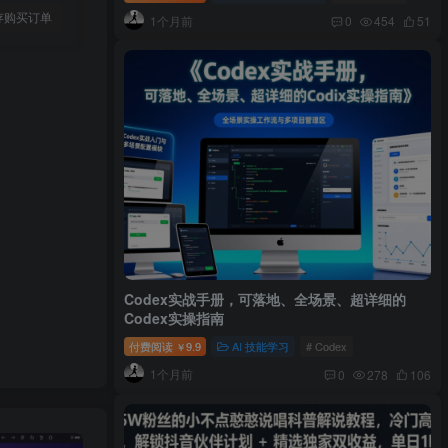
存购买订单
1个月前
0
454
51
Codex实战手册，可落地、全场景、超详细的
Codex实操指南
付费阅读
9.9
AI 技能学习
# Codex
￥
1个月前
0
278
106