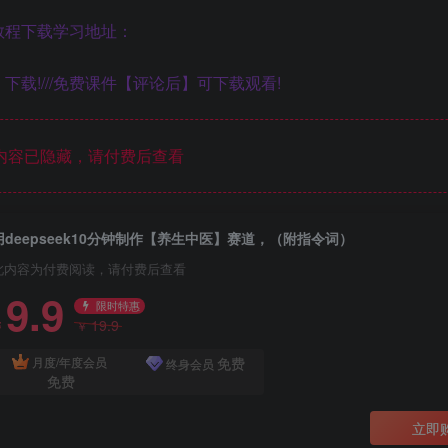
教程下载学习地址：
下载!///免费课件【评论后】可下载观看!
内容已隐藏，请付费后查看
用deepseek10分钟制作【养生中医】赛道，（附指令词）
此内容为付费阅读，请付费后查看
9.9
限时特惠
19.9
￥
￥
免费
月度/年度会员
终身会员
免费
立即