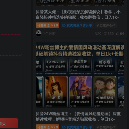
抖音某大佬：【影视剧深度解读解说】教学，小
白轻松冲精选签约独家，收益翻数倍，日入1k+
付费阅读
9.9
优秀博主内容分享
# 自媒体创作
￥
1个月前
0
359
64
抖音24W粉丝博主：【爱情国风动漫动画】深度
解读教程，解锁抖音精选独家收益，单日1k+
购买
付费阅读
9.9
优秀博主内容分享
# 自媒体创作
￥