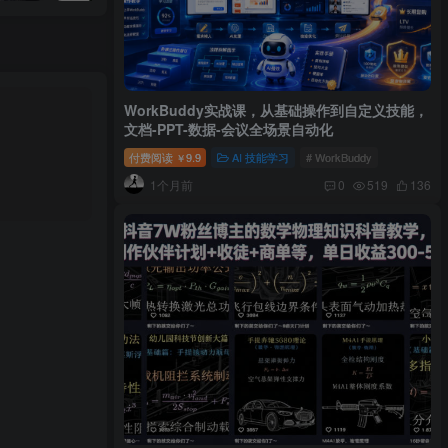
WorkBuddy实战课，从基础操作到自定义技能，
文档-PPT-数据-会议全场景自动化
付费阅读
9.9
AI 技能学习
# WorkBuddy
￥
1个月前
0
519
136