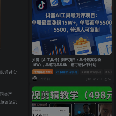
抖音【AI工具号】测评项目：单号最高涨粉
15W+，单笔商单5.5k，也可进伙伴计划
团队通过实
付费阅读
9.9
网赚资源学习
# 网赚资源学习
# AI工
￥
3个月前
0
287
57
的同类产
天单篇笔记