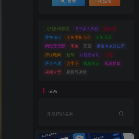
登录
注册
飞书多维表格
飞书多为表格
音乐号
零撸项目
闲鱼虚拟电商
闲鱼电商
闲鱼无货源
闲鱼
配音
迅雷浏览器拉新
跨境电商
起号
豆包提示词
豆包
语音合成
词生图
视频搬运
视频拍摄
视频带货
视频号运营
搜索
开启精彩搜索