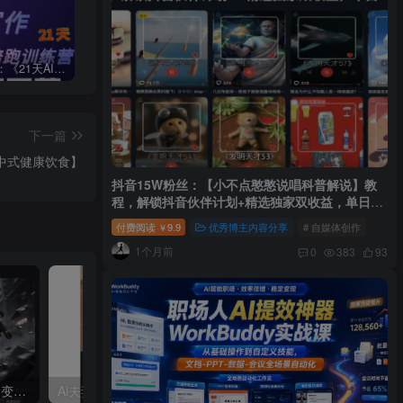
周一原创：《21天AI写作打卡陪跑训练营》全部内容讲解！（网站会员免费学习…）
小说推文：曼波推文玩法，起号快，流量猛，一天收益1k+
“不略”爆火简笔画书单号项目拆解，利用AI快速制作简笔画书单视频
下一篇
火中式健康饮食】
抖音15W粉丝：【小不点憨憨说唱科普解说】教
程，解锁抖音伙伴计划+精选独家双收益，单日
1k+
付费阅读
9.9
优秀博主内容分享
# 自媒体创作
￥
1个月前
0
383
93
利用AI工具制作：酷炫丝滑变装视频，流量爆炸，轻松日入5张+
Ai夫妻搞笑对话，动画短视频五分钟做一条