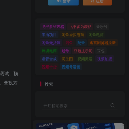
登录
注册
飞书多维表格
飞书多为表格
音乐号
零撸项目
闲鱼虚拟电商
闲鱼电商
闲鱼无货源
闲鱼
配音
迅雷浏览器拉新
跨境电商
起号
豆包提示词
豆包
语音合成
词生图
视频搬运
视频拍摄
视频带货
视频号运营
价测试、预
机、叠投方
搜索
。
开启精彩搜索