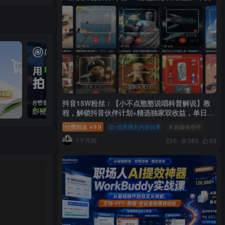
抖音15W粉丝：【小不点憨憨说唱科普解说】教
闲鱼：精细化运营入门+高阶实战教学+运营思路，零成本零风险轻创业电商项目
影视飓风：玩转Apple Log，八节课带你用iPhone拍出电影感！
程，解锁抖音伙伴计划+精选独家双收益，单日
1k+
付费阅读
9.9
优秀博主内容分享
# 自媒体创作
￥
1个月前
0
383
93