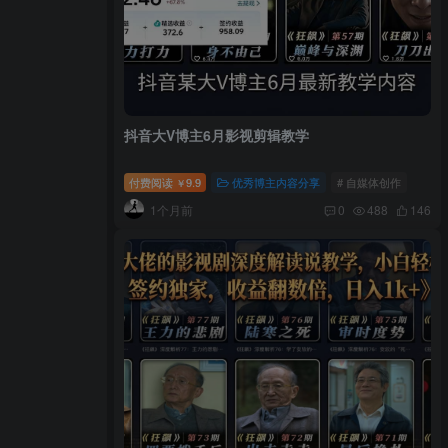
抖音大V博主6月影视剪辑教学
付费阅读
9.9
优秀博主内容分享
# 自媒体创作
￥
1个月前
0
488
146