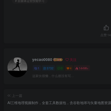
# 自媒体运营技能学习
点赞
14
yecao0080
关注
1
3732
0
4
144W+
这家伙很懒，什么都没有写...
上一篇
AI三维地理视频制作，全套工具数据包，含谷歌地球与矢量地图资