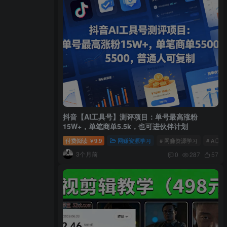
抖音【AI工具号】测评项目：单号最高涨粉
15W+，单笔商单5.5k，也可进伙伴计划
付费阅读
9.9
网赚资源学习
# 网赚资源学习
# AI工
￥
3个月前
0
287
57