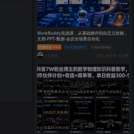
WorkBuddy实战课，从基础操作到自定义技能，
文档-PPT-数据-会议全场景自动化
付费阅读
9.9
AI 技能学习
# WorkBuddy
￥
1个月前
0
519
136