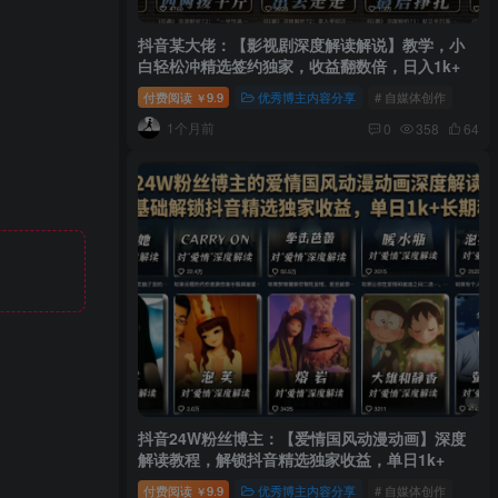
抖音某大佬：【影视剧深度解读解说】教学，小
白轻松冲精选签约独家，收益翻数倍，日入1k+
付费阅读
9.9
优秀博主内容分享
# 自媒体创作
￥
1个月前
0
358
64
抖音24W粉丝博主：【爱情国风动漫动画】深度
解读教程，解锁抖音精选独家收益，单日1k+
付费阅读
9.9
优秀博主内容分享
# 自媒体创作
￥