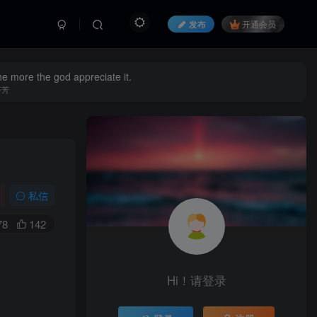
发布
开通会员
he more the god appreciate it.
芬芳
私信
78
142
Hi！请登录