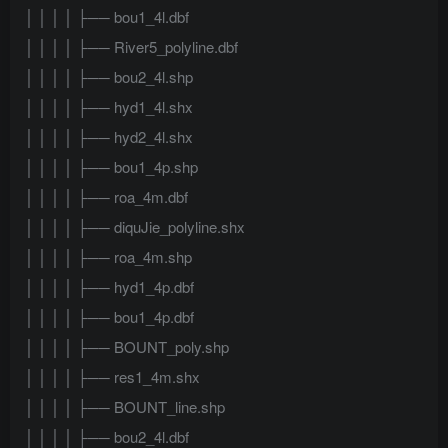
│ │ │ │ ├── bou1_4l.dbf
│ │ │ │ ├── River5_polyline.dbf
│ │ │ │ ├── bou2_4l.shp
│ │ │ │ ├── hyd1_4l.shx
│ │ │ │ ├── hyd2_4l.shx
│ │ │ │ ├── bou1_4p.shp
│ │ │ │ ├── roa_4m.dbf
│ │ │ │ ├── diquJie_polyline.shx
│ │ │ │ ├── roa_4m.shp
│ │ │ │ ├── hyd1_4p.dbf
│ │ │ │ ├── bou1_4p.dbf
│ │ │ │ ├── BOUNT_poly.shp
│ │ │ │ ├── res1_4m.shx
│ │ │ │ ├── BOUNT_line.shp
│ │ │ │ ├── bou2_4l.dbf