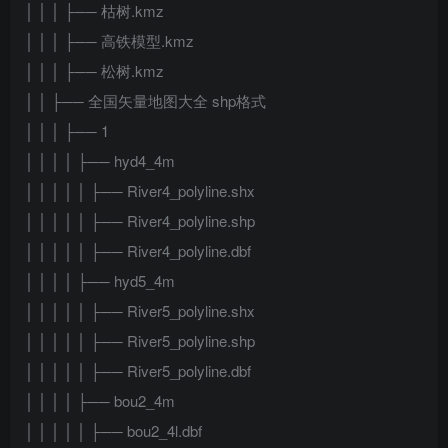
│ │ │ ├── 枯树.kmz
│ │ │ ├── 高铁模型.kmz
│ │ │ ├── 松树.kmz
│ │ ├── 全国矢量地图大全 shp格式
│ │ │ ├── 1
│ │ │ │ ├── hyd4_4m
│ │ │ │ │ ├── River4_polyline.shx
│ │ │ │ │ ├── River4_polyline.shp
│ │ │ │ │ ├── River4_polyline.dbf
│ │ │ │ ├── hyd5_4m
│ │ │ │ │ ├── River5_polyline.shx
│ │ │ │ │ ├── River5_polyline.shp
│ │ │ │ │ ├── River5_polyline.dbf
│ │ │ │ ├── bou2_4m
│ │ │ │ │ ├── bou2_4l.dbf