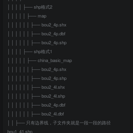
│ │ │ │ ├── shp格式2
│ │ │ │ │ ├── map
│ │ │ │ │ │ ├── bou2_4p.shx
│ │ │ │ │ │ ├── bou2_4p.dbf
│ │ │ │ │ │ ├── bou2_4p.shp
│ │ │ │ ├── shp格式1
│ │ │ │ │ ├── china_basic_map
│ │ │ │ │ │ ├── bou2_4p.shx
│ │ │ │ │ │ ├── bou2_4p.shp
│ │ │ │ │ │ ├── bou2_4l.shx
│ │ │ │ │ │ ├── bou2_4l.shp
│ │ │ │ │ │ ├── bou2_4p.dbf
│ │ │ │ │ │ ├── bou2_4l.dbf
│ │ ├── 只有边界线，子文件夹就是一段一段的路径
bou1_41.shp