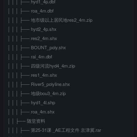
│ │ │ ├── hyd1_4p.dbf
│ │ │ ├── roa_4m.dbf
│ │ │ ├── 地市级以上居民地res2_4m.zip
│ │ │ ├── hyd2_4p.shx
│ │ │ ├── res2_4m.shx
│ │ │ ├── BOUNT_poly.shx
│ │ │ ├── rai_4m.dbf
│ │ │ ├── 四级河流hyd4_4m.zip
│ │ │ ├── res1_4m.shx
│ │ │ ├── River5_polyline.shx
│ │ │ ├── 地级bou3_4m.zip
│ │ │ ├── hyd1_4l.shp
│ │ │ ├── roa_4m.shx
│ │ ├── 随堂资料
│ │ │ ├── 第25-31课 _AE工程文件 京津冀.rar