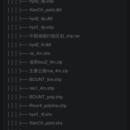
│ │ │ ├── hyd2_4p.shp
│ │ │ ├── XianCh_point.dbf
│ │ │ ├── hyd2_4p.dbf
│ │ │ ├── hyd1_4p.shp
│ │ │ ├── 中国省级行政区划_shp.rar
│ │ │ ├── hyd2_4l.dbf
│ │ │ ├── rai_4m.shx
│ │ │ ├── 省界bou2_4m.zip
│ │ │ ├── 主要公路roa_4m.zip
│ │ │ ├── BOUNT_line.shp
│ │ │ ├── res1_4m.shp
│ │ │ ├── BOUNT_poly.shp
│ │ │ ├── River4_polyline.shp
│ │ │ ├── hyd1_4l.shx
│ │ │ ├── XianCh_point.shx