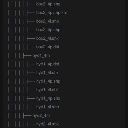
│ │ │ │ │ ├── bou2_4p.shx
│ │ │ │ │ ├── bou2_4p.shp.xml
│ │ │ │ │ ├── bou2_4l.shp
│ │ │ │ │ ├── bou2_4p.shp
│ │ │ │ │ ├── bou2_4l.shx
│ │ │ │ │ ├── bou2_4p.dbf
│ │ │ │ ├── hyd1_4m
│ │ │ │ │ ├── hyd1_4p.dbf
│ │ │ │ │ ├── hyd1_4l.shx
│ │ │ │ │ ├── hyd1_4p.shp
│ │ │ │ │ ├── hyd1_4l.dbf
│ │ │ │ │ ├── hyd1_4p.shx
│ │ │ │ │ ├── hyd1_4l.shp
│ │ │ │ ├── hyd2_4m
│ │ │ │ │ ├── hyd2_4l.shx