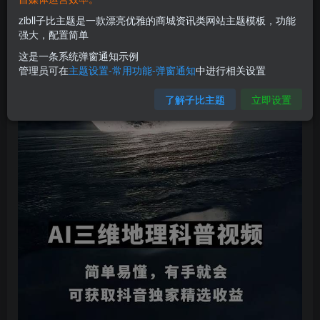
模板，帮助用户快速制作可在抖音获取收益的科普视频。
zibll子比主题是一款漂亮优雅的商城资讯类网站主题模板，功能
强大，配置简单
这是一条系统弹窗通知示例
管理员可在
主题设置-常用功能-弹窗通知
中进行相关设置
了解子比主题
立即设置