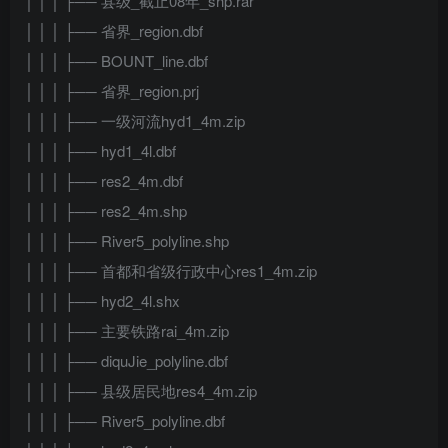
│ │ │ ├── 县级_截止08年_shp.rar
│ │ │ ├── 省界_region.dbf
│ │ │ ├── BOUNT_line.dbf
│ │ │ ├── 省界_region.prj
│ │ │ ├── 一级河流hyd1_4m.zip
│ │ │ ├── hyd1_4l.dbf
│ │ │ ├── res2_4m.dbf
│ │ │ ├── res2_4m.shp
│ │ │ ├── River5_polyline.shp
│ │ │ ├── 首都和省级行政中心res1_4m.zip
│ │ │ ├── hyd2_4l.shx
│ │ │ ├── 主要铁路rai_4m.zip
│ │ │ ├── diquJie_polyline.dbf
│ │ │ ├── 县级居民地res4_4m.zip
│ │ │ ├── River5_polyline.dbf