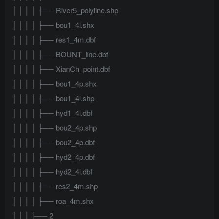
│ │ │ │ ├── River5_polyline.shp
│ │ │ │ ├── bou1_4l.shx
│ │ │ │ ├── res1_4m.dbf
│ │ │ │ ├── BOUNT_line.dbf
│ │ │ │ ├── XianCh_point.dbf
│ │ │ │ ├── bou1_4p.shx
│ │ │ │ ├── bou1_4l.shp
│ │ │ │ ├── hyd1_4l.dbf
│ │ │ │ ├── bou2_4p.shp
│ │ │ │ ├── bou2_4p.dbf
│ │ │ │ ├── hyd2_4p.dbf
│ │ │ │ ├── hyd2_4l.dbf
│ │ │ │ ├── res2_4m.shp
│ │ │ │ ├── roa_4m.shx
│ │ │ ├── 2