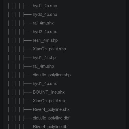
│ │ │ │ ├── hyd1_4p.shp
│ │ │ │ ├── hyd2_4p.shp
│ │ │ │ ├── rai_4m.shx
│ │ │ │ ├── hyd2_4p.shx
│ │ │ │ ├── res1_4m.shp
│ │ │ │ ├── XianCh_point.shp
│ │ │ │ ├── hyd1_4l.shp
│ │ │ │ ├── rai_4m.shp
│ │ │ │ ├── diquJie_polyline.shp
│ │ │ │ ├── hyd1_4p.shx
│ │ │ │ ├── BOUNT_line.shx
│ │ │ │ ├── XianCh_point.shx
│ │ │ │ ├── River4_polyline.shx
│ │ │ │ ├── diquJie_polyline.dbf
│ │ │ │ ├── River4_polyline.dbf