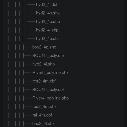
│ │ │ │ │ ├── hyd2_4l.dbf
│ │ │ │ │ ├── hyd2_4p.shx
│ │ │ │ │ ├── hyd2_4p.shp
│ │ │ │ │ ├── hyd2_4l.shp
│ │ │ │ │ ├── hyd2_4p.dbf
│ │ │ │ ├── bou2_4p.shx
│ │ │ │ ├── BOUNT_poly.shx
│ │ │ │ ├── hyd2_4l.shp
│ │ │ │ ├── River5_polyline.shx
│ │ │ │ ├── res2_4m.dbf
│ │ │ │ ├── BOUNT_poly.dbf
│ │ │ │ ├── River4_polyline.shp
│ │ │ │ ├── res2_4m.shx
│ │ │ │ ├── rai_4m.dbf
│ │ │ │ ├── bou2_4l.shx