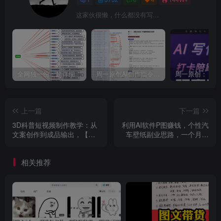
这家伙很懒，什么都没有写...
全网独一份：超详细的40+个自媒体赛道领域解析手册，让你的内容创作不再局限！
周一原创AI创作指令词：30+个领域赛道的创作提示词集合
上一篇
下一篇
3D科普短视频制作教学：从
利用AI软件P图赚钱，个性汽
文案创作到成品输出，【附
车壁纸副业思路，一个月变
素材】
现超3000+！
相关推荐