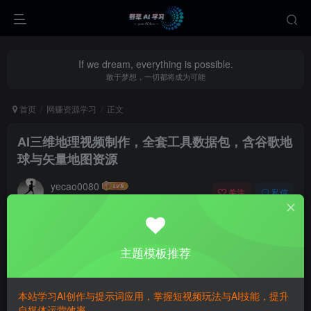
If we dream, everything is possible.
敢于梦想，一切都将成为可能
首页
网赚资源学习
正文
AI三维地理视频制作，全套工具数据包，含谷歌地
球与矢量地图资源
yecao0080
关注
私信
1年前更新
0
498
121
该资源包为2025年地图小小怪谈出品的AI三维地理科普视频
主题模板推荐
制作全套工具，包含谷歌地球软件、录屏工具、修图软件等
必备工具包，提供全国河流/公路/铁路等矢量地图数据(SHP
本站学习AI创作与提示词应用，掌握短视频玩法与AI技能，提升
格式)、AE工程模板、3D模型素材，以及国内地理文案创作
自媒体运营效率。