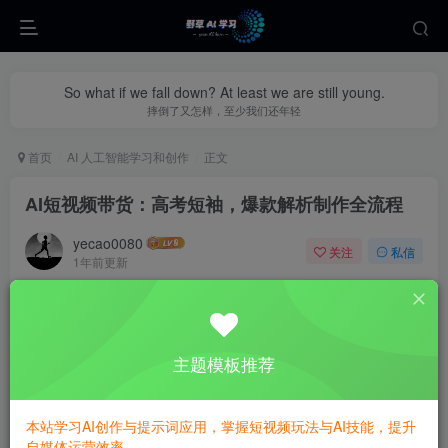
So what if we fall down? At least we are still young.
摔倒了又怎样，至少我们还年轻
首页
AI 人工智能学习和创作
正文
AI短视频带货：高考短袖，爆款解析制作全流程
yecao0080
关注
私信
1年前更新
0
490
52
主题模板推荐
本站学习AI创作与提示词应用，掌握短视频玩法与AI技能，提升
自媒体运营效率。