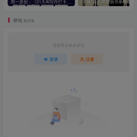
周一原创：《21天AI写作打卡陪跑训练营》全部内容讲解！（网站会员免费学习…）
“不略”爆火简笔画书单
评论
抢沙发
请登录后发表评论
登录
注册