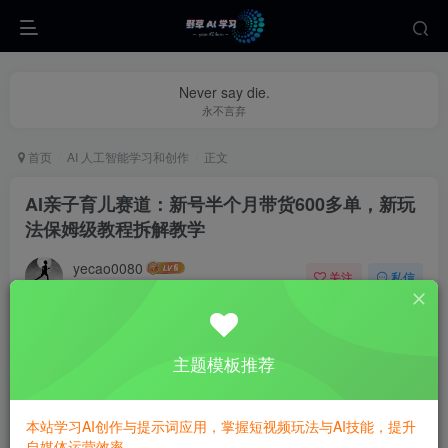
Never say die.
永不言弃
首页
AI 人工智能学习和创作
正文
AI亲子育儿赛道：新号半个月带货600多单，新玩
法保姆级教程拆解教学
yecao0080
关注
私信
1年前更新
0
461
87
主题模板推荐
本站学习AI创作与提示词应用，掌握短视频玩法与AI技能，提升
自媒体运营效率。