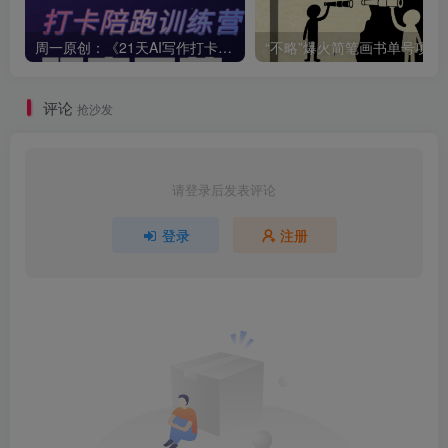
周一原创：《21天AI写作打卡陪跑训练营》全部内容讲解！（网站会员免费学习…）
“不略”爆火简笔画书单
评论
抢沙发
请登录后发表评论
登录
注册