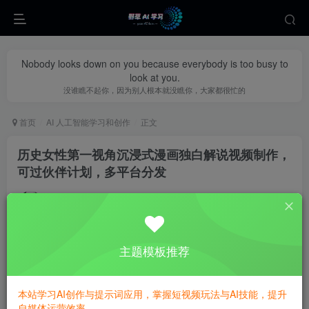
Nobody looks down on you because everybody is too busy to
look at you.
没谁瞧不起你，因为别人根本就没瞧你，大家都很忙的
首页
AI 人工智能学习和创作
正文
历史女性第一视角沉浸式漫画独白解说视频制作，
可过伙伴计划，多平台分发
yecao0080
关注
私信
1年前更新
0
343
123
主题模板推荐
本站学习AI创作与提示词应用，掌握短视频玩法与AI技能，提升
自媒体运营效率。