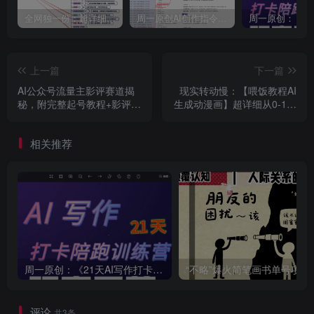
全网独一份：超详细的40+个自媒体赛道领域解析手册，让你的内容创作不再局限！
周一原创AI创作指令词：30+个领域赛道的创作提示词集合
上一篇
下一篇
AI公众号流量主影评赛道揭
现实转动慢：【喂饭教程AI
秘，附完整起号教程+影评写
生成动漫画】超详细从0-1小
作技巧课
白教程
相关推荐
周一原创：《21天AI写作打卡陪跑训练营》全部内容讲解！（网站会员免费学习…）
“不略”爆火简笔画书单
评论
共3条