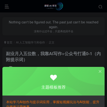
Nothing can't be figured out. The past just can't be reached
again.
没有什么过不去，只是再也回不去
首页
AI 人工智能学习和创作
正文
副业月入五位数，我靠AI写作+公众号打通0-1（内
附提示词）
yecao0080
关注
私信
1年前更新
3
303
71
主题模板推荐
副业月入五位数，我靠AI写作+公众号打通0-1（内附提示
词）
本站学习AI创作与提示词应用，掌握短视频玩法与AI技能，提升
自媒体运营效率。