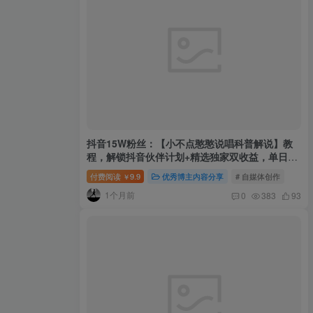
抖音15W粉丝：【小不点憨憨说唱科普解说】教
程，解锁抖音伙伴计划+精选独家双收益，单日
1k+
付费阅读
9.9
优秀博主内容分享
# 自媒体创作
￥
1个月前
0
383
93