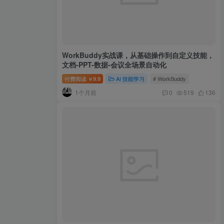
WorkBuddy实战课，从基础操作到自定义技能，
文档-PPT-数据-会议全场景自动化
付费阅读
9.9
AI 技能学习
# WorkBuddy
￥
1个月前
0
519
136