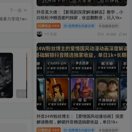
下一篇
抖音某大佬：【影视剧深度解读解说】教学，小
白轻松冲精选签约独家，收益翻数倍，日入1k+
视频暴力变现1w+
付费阅读
9.9
优秀博主内容分享
# 自媒体创作
￥
1个月前
0
360
64
利用AI工具制作：酷炫丝滑变装视频，流量爆炸，轻松日入5张+
Ai夫妻搞笑对话，动画短视频五分钟做一条
抖音24W粉丝博主：【爱情国风动漫动画】深度
解读教程，解锁抖音精选独家收益，单日1k+
付费阅读
9.9
优秀博主内容分享
# 自媒体创作
￥