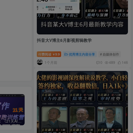
抖音大V博主6月影视剪辑教学
付费阅读
9.9
优秀博主内容分享
# 自媒体创作
￥
1个月前
0
489
146
周一原创：《21天AI写作打卡陪跑训练营》全部内容讲解！（网站会员免费学习…）
小说推文：曼波推文玩法，起号快，流量猛，一天收益1k+
“不略”爆火简笔画书单号项目拆解，利用AI快速制作简笔画书单视频