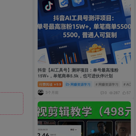
抖音【AI工具号】测评项目：单号最高涨粉
15W+，单笔商单5.5k，也可进伙伴计划
付费阅读
9.9
网赚资源学习
# 网赚资源学习
# AI工
￥
3个月前
0
287
57