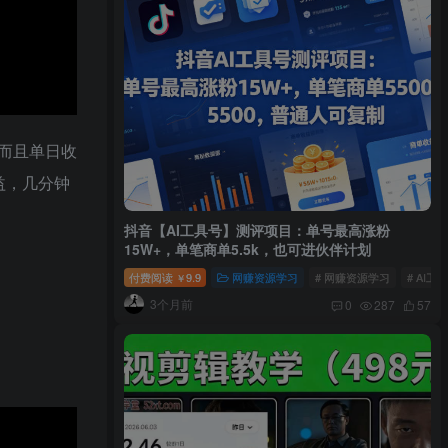
而且单日收
益，几分钟
抖音【AI工具号】测评项目：单号最高涨粉
15W+，单笔商单5.5k，也可进伙伴计划
付费阅读
9.9
网赚资源学习
# 网赚资源学习
# AI工
￥
3个月前
0
287
57