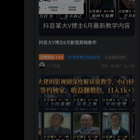
抖音大V博主6月影视剪辑教学
付费阅读
9.9
优秀博主内容分享
# 自媒体创作
￥
1个月前
0
487
146