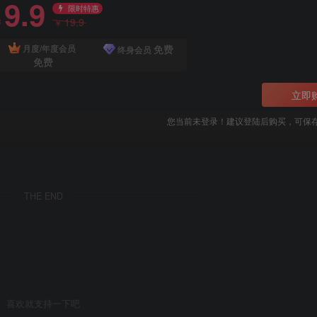
9.9
限时特惠
19.9
￥
￥
免费
月度/年度会员
终身会员
免费
立即
您当前未登录！建议登陆后购买，可保
THE END
喜欢就支持一下吧