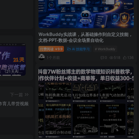
WorkBuddy实战课，从基础操作到自定义技能，
文档-PPT-数据-会议全场景自动化
付费阅读
9.9
AI 技能学习
# WorkBuddy
￥
1个月前
0
518
136
周一原创：《21天AI写作打卡陪跑训练营》全部内容讲解！（网站会员免费学习…）
小说推文：曼波推文玩法，起号快，流量猛，一天收益1k+
“不略”爆火简笔画书单号项目拆解，利用AI快速制作简笔画书单视频
下一篇
k制作育儿带货视频