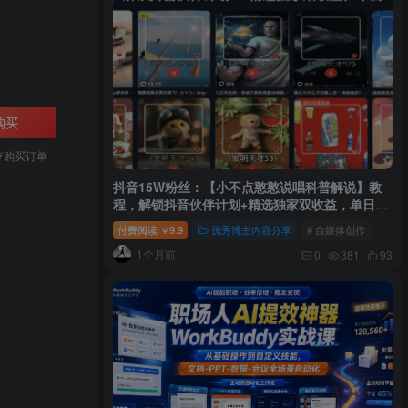
购买
存购买订单
抖音15W粉丝：【小不点憨憨说唱科普解说】教
程，解锁抖音伙伴计划+精选独家双收益，单日
1k+
付费阅读
9.9
优秀博主内容分享
# 自媒体创作
￥
1个月前
0
381
93