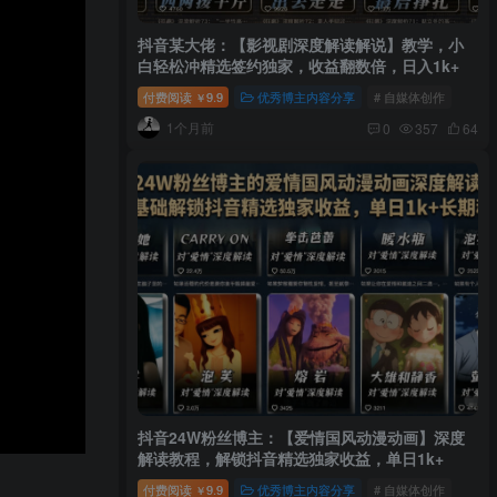
抖音某大佬：【影视剧深度解读解说】教学，小
白轻松冲精选签约独家，收益翻数倍，日入1k+
付费阅读
9.9
优秀博主内容分享
# 自媒体创作
￥
1个月前
0
357
64
抖音24W粉丝博主：【爱情国风动漫动画】深度
解读教程，解锁抖音精选独家收益，单日1k+
付费阅读
9.9
优秀博主内容分享
# 自媒体创作
￥