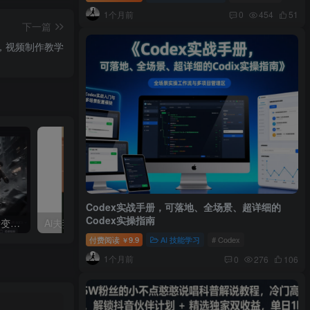
1个月前
0
454
51
下一篇
号，视频制作教学
Codex实战手册，可落地、全场景、超详细的
Codex实操指南
利用AI工具制作：酷炫丝滑变装视频，流量爆炸，轻松日入5张+
Ai夫妻搞笑对话，动画短视频五分钟做一条
付费阅读
9.9
AI 技能学习
# Codex
￥
1个月前
0
276
106