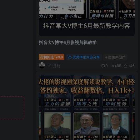
抖音大V博主6月影视剪辑教学
付费阅读
9.9
优秀博主内容分享
# 自媒体创作
￥
1个月前
0
488
146