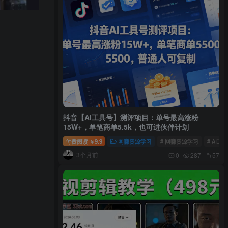
抖音【AI工具号】测评项目：单号最高涨粉
15W+，单笔商单5.5k，也可进伙伴计划
付费阅读
9.9
网赚资源学习
# 网赚资源学习
# AI工
￥
3个月前
0
287
57