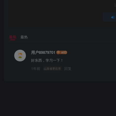
最新
最热
用户89879701
好东西，学习一下！
1年前
回复
山东省枣庄市