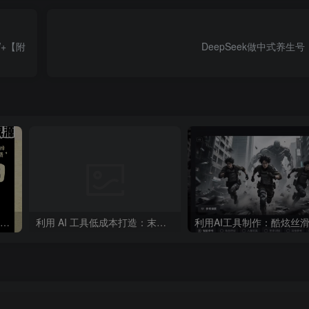
W+【附
DeepSeek做中式养生
“不略”爆火简笔画书单号项目拆解，利用AI快速制作简笔画书单视频
利用 AI 工具低成本打造：末日生存题材系列短片，