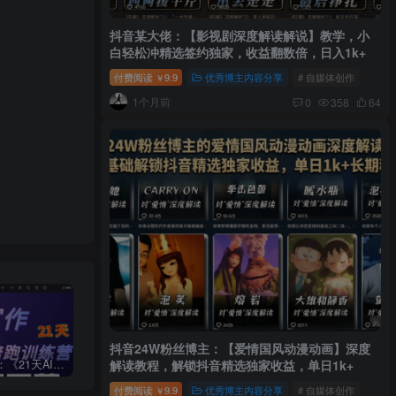
抖音某大佬：【影视剧深度解读解说】教学，小
白轻松冲精选签约独家，收益翻数倍，日入1k+
付费阅读
9.9
优秀博主内容分享
# 自媒体创作
￥
1个月前
0
358
64
抖音24W粉丝博主：【爱情国风动漫动画】深度
周一原创：《21天AI写作打卡陪跑训练营》全部内容讲解！（网站会员免费学习…）
小说推文：曼波推文玩法，起号快，流量猛，一天收益1k+
“不略”爆火简笔画书单号项目拆解，利用AI快速制作简笔画书单视频
解读教程，解锁抖音精选独家收益，单日1k+
付费阅读
9.9
优秀博主内容分享
# 自媒体创作
￥