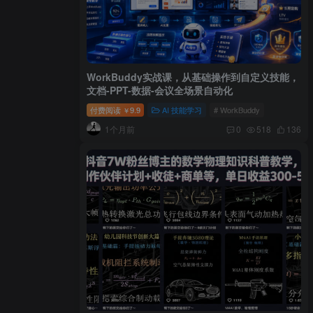
WorkBuddy实战课，从基础操作到自定义技能，
文档-PPT-数据-会议全场景自动化
付费阅读
9.9
AI 技能学习
# WorkBuddy
￥
1个月前
0
518
136