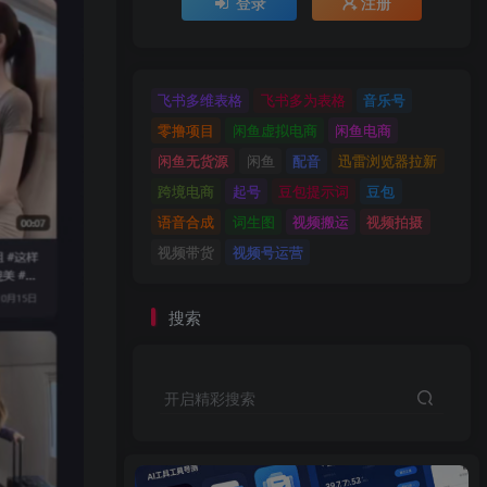
登录
注册
飞书多维表格
飞书多为表格
音乐号
零撸项目
闲鱼虚拟电商
闲鱼电商
闲鱼无货源
闲鱼
配音
迅雷浏览器拉新
跨境电商
起号
豆包提示词
豆包
语音合成
词生图
视频搬运
视频拍摄
视频带货
视频号运营
搜索
开启精彩搜索