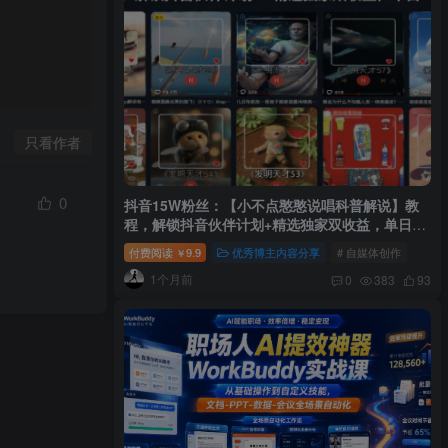
只看作者
0
抖音15W粉丝：【小不点憨憨说唱科普解说】教
程，解锁抖音伙伴计划+精选独家双收益，单日
1k+
付费阅读
9.9
优秀博主内容分享
# 自媒体创作
￥
1个月前
0
383
93