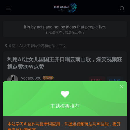
It is by acts and not by ideas that people live.
行动是根本，想法锦上添花
首页
AI 人工智能学习和创作
正文
利用AI让女儿国国王开口唱云南山歌，爆笑视频狂
揽点赞20W点赞
yecao0080
关注
私信
1年前更新
0
290
114
主题模板推荐
本站学习AI创作与提示词应用，掌握短视频玩法与AI技能，提升
自媒体运营效率。