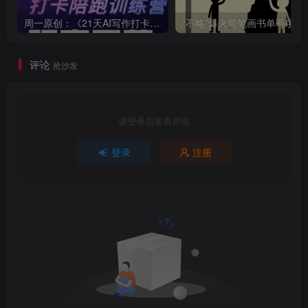
周一原创：《21天AI写作打卡陪跑训练营》全部内容讲解！（网站会员免费学习…）
“不略”爆火简笔画书单
评论
抢沙发
请登录后发表评论
登录
注册