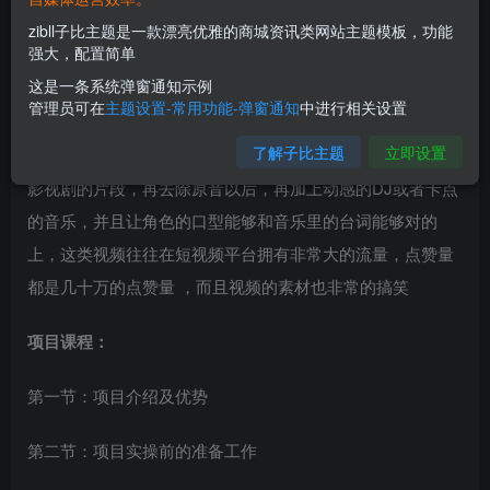
zibll子比主题是一款漂亮优雅的商城资讯类网站主题模板，功能
强大，配置简单
这是一条系统弹窗通知示例
项目介绍：
管理员可在
主题设置-常用功能-弹窗通知
中进行相关设置
了解子比主题
立即设置
这类视频通常利用了我们耳熟能详的四大名著及一些经典的
影视剧的片段，再去除原音以后，再加上动感的DJ或者卡点
的音乐，并且让角色的口型能够和音乐里的台词能够对的
上，这类视频往往在短视频平台拥有非常大的流量，点赞量
都是几十万的点赞量 ，而且视频的素材也非常的搞笑
项目课程：
第一节：项目介绍及优势
第二节：项目实操前的准备工作