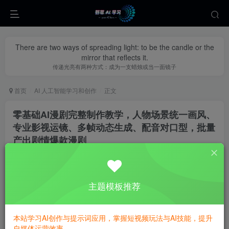
There are two ways of spreading light: to be the candle or the
mirror that reflects it.
传递光亮有两种方式：成为一支蜡烛或当一面镜子
首页
AI 人工智能学习和创作
正文
零基础AI漫剧完整制作教学，人物场景统一画风、
专业影视运镜、多帧动态生成、配音对口型，批量
产出剧情爆款漫剧
yecao0080
关注
私信
31天前更新
0
230
139
主题模板推荐
本站学习AI创作与提示词应用，掌握短视频玩法与AI技能，提升
自媒体运营效率。