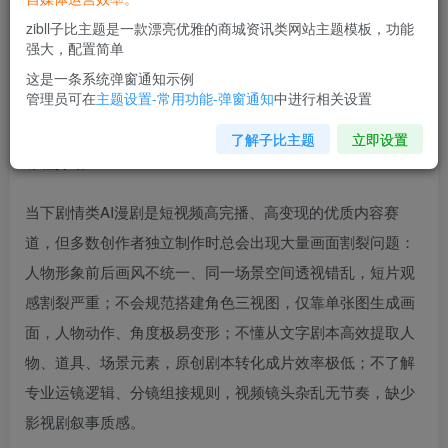
zibll子比主题是一款漂亮优雅的商城资讯类网站主题模板，功能
强大，配置简单
这是一条系统弹窗通知示例
管理员可在
主题设置-常用功能-弹窗通知
中进行相关设置
了解子比主题
立即设置
课程介绍
当下剧情类AI漫剧是短视频高完播、高变现的优质内容赛
道，但多数创作者独立制作时总会出现大量画面割裂问题：
人物形象前后画风不统一、同一场景空间透视错乱，短片观
感割裂严重；不会规范搭建角色三视图，仅靠单张图生成画
面，人物动作、角度极易变形；不懂从文字剧本高效提取人
物、道具、场景元素，原创剧本转化成片效率极低；不了解
专业运镜逻辑、分镜组接规则，视频镜头杂乱无节奏，缺少
影视剧叙事质感。