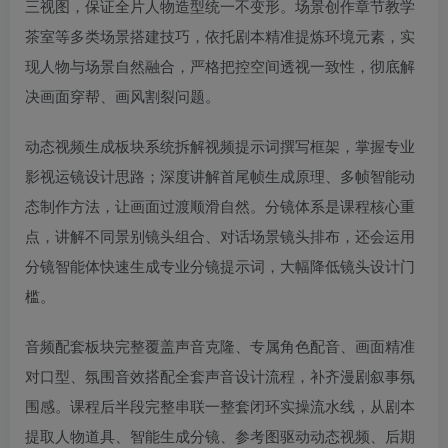
三视图，保证全片人物造型统一不变形。场景创作章节教学
茶室等多类场景搭建技巧，依托剧本精准提炼环境元素，实
现人物与场景自然融合，严格把控空间透视一致性，彻底解
决画面穿帮、画风割裂问题。
动态视频生成板块系统拆解视频提示词撰写框架，掌握专业
影视运镜设计思路；深度讲解首尾帧生成原理、多帧智能动
态制作方法，让画面过渡顺滑自然。分镜体系是课程核心重
点，讲解不同景别镜头组合、对话场景镜头排布，还会运用
分镜智能体快速生成专业分镜提示词，大幅降低镜头设计门
槛。
音频配套板块完整覆盖声音克隆、专属角色配音、画面精准
对口型、氛围音效搭配全套声音设计流程，补齐漫剧叙事氛
围感。课程后半段完整串联一整套闭环实操流水线，从剧本
提取人物道具、智能生成分镜、参考图驱动动态视频、后期