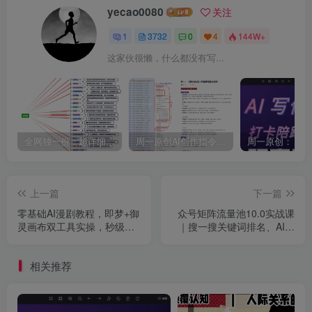
yecao0080
关注
1
3732
0
4
144W+
这家伙很懒，什么都没有写...
全网独一份：超详细的40+个自媒体赛道领域解析手册，让你的内容创作不再局限！
周一原创AI创作指令词：30+个领域赛道的创作提示词集合
上一篇
下一篇
零基础AI漫剧教程，即梦+御
众号矩阵流量池10.0实战课
灵画布双工具实操，秒级分
｜搜一搜关键词排名、AI批
镜提示词、拟真人建模、全
量写文、多账号合规运营、
套剪辑工程、稳定过审上剧
流量主多元变现全体系教程
相关推荐
打法