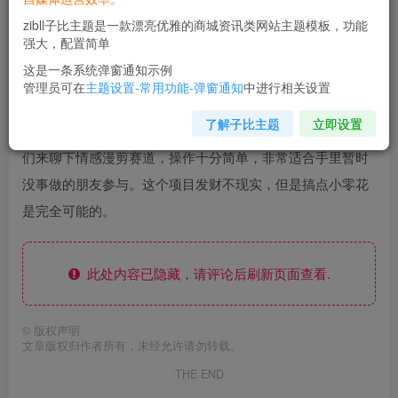
zibll子比主题是一款漂亮优雅的商城资讯类网站主题模板，功能
强大，配置简单
这是一条系统弹窗通知示例
管理员可在
主题设置-常用功能-弹窗通知
中进行相关设置
了解子比主题
立即设置
无干货不分享，无深度不拆解，无价值不输出。这期的话我
们来聊下情感漫剪赛道，操作十分简单，非常适合手里暂时
没事做的朋友参与。这个项目发财不现实，但是搞点小零花
是完全可能的。
此处内容已隐藏，请评论后刷新页面查看.
©
版权声明
文章版权归作者所有，未经允许请勿转载。
THE END