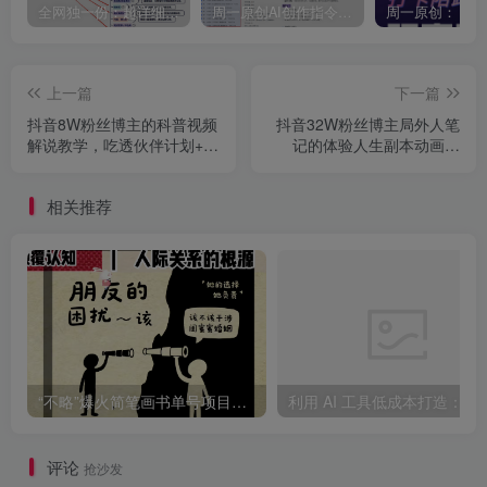
全网独一份：超详细的40+个自媒体赛道领域解析手册，让你的内容创作不再局限！
周一原创AI创作指令词：30+个领域赛道的创作提示词集合
上一篇
下一篇
抖音8W粉丝博主的科普视频
抖音32W粉丝博主局外人笔
解说教学，吃透伙伴计划+精
记的体验人生副本动画教
选双份收益
学，拿伙伴计划+精选独家收
益【录制版】
相关推荐
“不略”爆火简笔画书单号项目拆解，利用AI快速制作简笔画书单视频
利用 AI 工具低成本打造：
评论
抢沙发