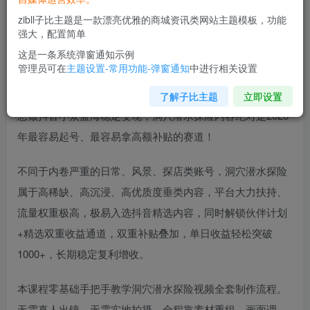
zibll子比主题是一款漂亮优雅的商城资讯类网站主题模板，功能
强大，配置简单
这是一条系统弹窗通知示例
管理员可在
主题设置-常用功能-弹窗通知
中进行相关设置
课程介绍
了解子比主题
立即设置
想做抖音小众蓝海稳定变现，洞穴潜水探险内容绝对是2026
年最容易起号、最容易拿高额补贴的赛道！
不同于内卷严重的日常、风景、探店类账号，洞穴潜水探险
属于高稀缺、高沉浸、高优质度垂类内容，平台大力扶持、
流量权重极高，极易入选抖音精选内容，同时解锁伙伴计划
+精选双重收益通道，双重补贴叠加，单日收益轻松突破
1000+，长期稳定复利增收。
本课程零基础手把手教学洞穴潜水探险视频全套制作流程。
无需真人出镜、无需实地拍摄，全程靠素材重组、画面调