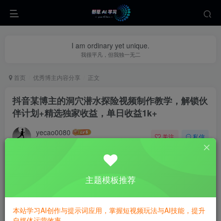
I am ordinary yet unique.
我很平凡，但我独一无二
首页
优秀博主内容分享
正文
抖音某博主的洞穴潜水探险视频制作教学，解锁伙
伴计划+精选独家收益，单日收益1k+
yecao0080
关注
私信
1个月前更新
0
257
57
主题模板推荐
本站学习AI创作与提示词应用，掌握短视频玩法与AI技能，提升
自媒体运营效率。