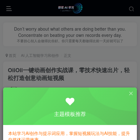
Don’t worry about what others are doing better than you.
Concentrate on beating your own records every day.
不要担心别人会做得比你好。你只需要每天都做得比前一天好就可以了
首页
AI 人工智能学习和创作
正文
OiiOii一键动画创作实战课，零技术快速出片，轻
松打造创意动画短视频
yecao0080
关注
私信
1个月前更新
0
384
139
主题模板推荐
本站学习AI创作与提示词应用，掌握短视频玩法与AI技能，提升
自媒体运营效率。