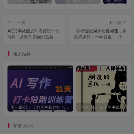
全网独一份：超详细的40+个自媒体赛道领域解析手册，让你的内容创作不再局限！
周一原创AI创作指令词：30+个领域赛道的创作提示词集合
上一篇
下一篇
AIGC字体版式与海报设计全
抖音爆款AI美女视频课，傻
能课，从软件实操到创意落
瓜式操作，一学就会，1个小
地，配套海量课件系统进阶
就能上手
相关推荐
周一原创：《21天AI写作打卡陪跑训练营》全部内容讲解！（网站会员免费学习…）
“不略”爆火简笔画书单
评论
抢沙发