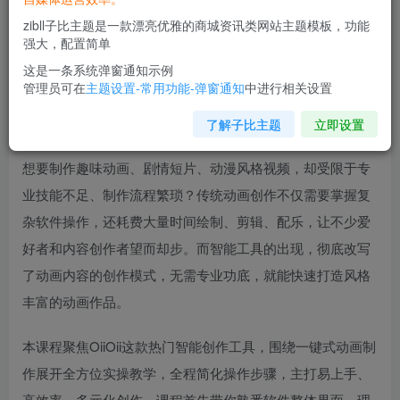
zibll子比主题是一款漂亮优雅的商城资讯类网站主题模板，功能
强大，配置简单
这是一条系统弹窗通知示例
管理员可在
主题设置-常用功能-弹窗通知
中进行相关设置
课程介绍
了解子比主题
立即设置
想要制作趣味动画、剧情短片、动漫风格视频，却受限于专
业技能不足、制作流程繁琐？传统动画创作不仅需要掌握复
杂软件操作，还耗费大量时间绘制、剪辑、配乐，让不少爱
好者和内容创作者望而却步。而智能工具的出现，彻底改写
了动画内容的创作模式，无需专业功底，就能快速打造风格
丰富的动画作品。
本课程聚焦OiiOii这款热门智能创作工具，围绕一键式动画制
作展开全方位实操教学，全程简化操作步骤，主打易上手、
高效率、多元化创作。课程首先带你熟悉软件整体界面，理