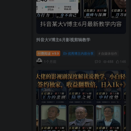
抖音大V博主6月影视剪辑教学
付费阅读
9.9
优秀博主内容分享
# 自媒体创作
￥
1个月前
0
488
146