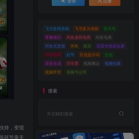
登录
注册
飞书多维表格
飞书多为表格
音乐号
零撸项目
闲鱼虚拟电商
闲鱼电商
闲鱼无货源
闲鱼
配音
迅雷浏览器拉新
跨境电商
起号
豆包提示词
豆包
语音合成
词生图
视频搬运
视频拍摄
视频带货
视频号运营
搜索
开启精彩搜索
扶持，变现
等环节毫无