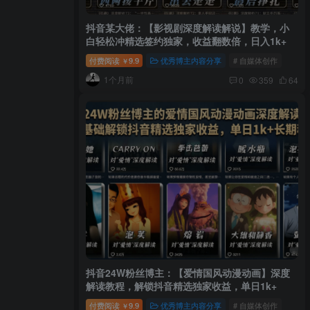
抖音某大佬：【影视剧深度解读解说】教学，小
白轻松冲精选签约独家，收益翻数倍，日入1k+
付费阅读
9.9
优秀博主内容分享
# 自媒体创作
￥
1个月前
0
359
64
抖音24W粉丝博主：【爱情国风动漫动画】深度
解读教程，解锁抖音精选独家收益，单日1k+
付费阅读
9.9
优秀博主内容分享
# 自媒体创作
￥