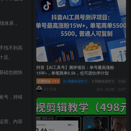
现体系，
手找不到高
十足。
抖音【AI工具号】测评项目：单号最高涨粉
基础也能快
15W+，单笔商单5.5k，也可进伙伴计划
付费阅读
9.9
网赚资源学习
# 网赚资源学习
# AI工
￥
3个月前
0
287
57
账号，持续
运营、内容