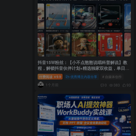
抖音15W粉丝：【小不点憨憨说唱科普解说】教
程，解锁抖音伙伴计划+精选独家双收益，单日
1k+
付费阅读
9.9
优秀博主内容分享
# 自媒体创作
￥
1个月前
0
383
93