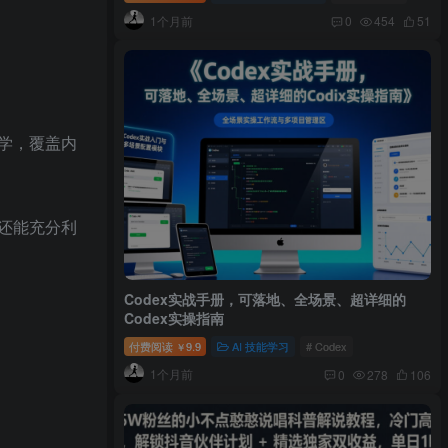
1个月前
0
454
51
学，覆盖内
还能充分利
Codex实战手册，可落地、全场景、超详细的
Codex实操指南
付费阅读
9.9
AI 技能学习
# Codex
￥
1个月前
0
278
106