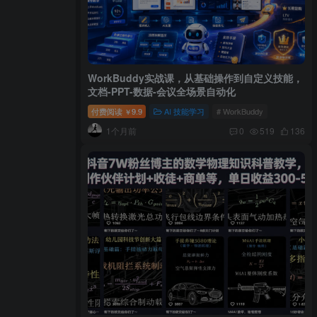
WorkBuddy实战课，从基础操作到自定义技能，
文档-PPT-数据-会议全场景自动化
付费阅读
9.9
AI 技能学习
# WorkBuddy
￥
1个月前
0
519
136