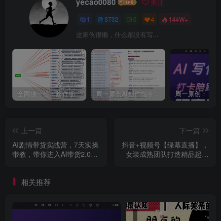
yecao0080
关注
1
3732
0
4
144W+
这家伙很懒，什么都没有写...
全网独一份：超详细的40+个自媒体赛道领域解析手册，让你的内容创作不再局限！
周一原创AI创作指令词：30+个领域赛道的创作提示词集合
上一篇
下一篇
AI剧情带货实战营，7天实操
抖音+视频号【绿幕直播】，
带教，带你进入AI带货2.0时
女装成熟团队打造精品起号
代
教学，居家直播照着稿子念
相关推荐