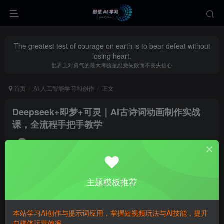
The greatest test of courage on earth is to bear defeat without
losing heart.
世界上对勇气的最大考验是忍受失败而不丧失信心
首页
AI 人工智能学习和创作
正文
Deepseek+即梦+可灵｜AI古诗词动画制作实战
课，全流程手把手教学
yecao0080
关注
私信
2个月前更新
0
418
71
主题模板推荐
本站学习AI创作与提示词应用，掌握短视频玩法与AI技能，提升
自媒体运营效率。