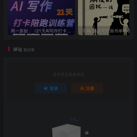
周一原创：《21天AI写作打卡陪跑训练营》全部内容讲解！（网站会员免费学习…）
“不略”爆火简笔画书单
评论
抢沙发
请登录后发表评论
登录
注册