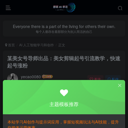
Everyone there is a part of the living for others their own.
每个人都存在着那部分为别人而活的自己
首页
AI 人工智能学习和创作
正文
某美女号导师出品：美女剪辑起号引流教学，快速
起号涨粉
yecao0080
关注
私信
3个月前更新
0
272
98
主题模板推荐
本站学习AI创作与提示词应用，掌握短视频玩法与AI技能，提升
自媒体运营效率。