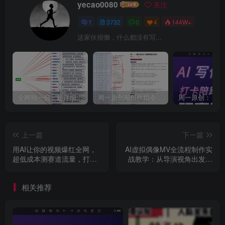
yecao0080
关注
1
3732
0
4
144W+
这家伙很懒，什么都没有写...
全网独一份：超详细的40+个自媒体赛道领域解析手册，让你的内容创作不再局限！
周一原创AI创作指令词：30+个领域赛道的创作提示词集合
上一篇
下一篇
用AI让你的视频爆红全网，
AI虚拟偶像MV全流程制作实
超低成本测赛道流量，打开
战教学：从导演视角出发，
AI变现思维，【4小时精品
系统讲解虚拟偶像MV从0到1
课】
的完整创作流程
相关推荐