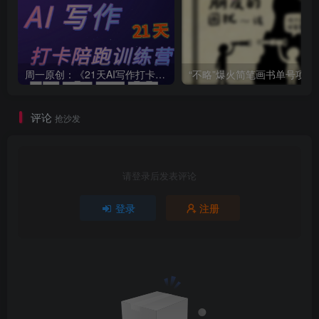
周一原创：《21天AI写作打卡陪跑训练营》全部内容讲解！（网站会员免费学习…）
“不略”爆火简笔画书单
评论
抢沙发
请登录后发表评论
登录
注册