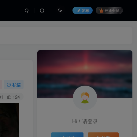
发布
开通会员
私信
91
124
Hi！请登录