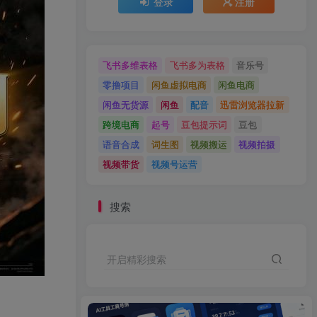
登录
注册
飞书多维表格
飞书多为表格
音乐号
零撸项目
闲鱼虚拟电商
闲鱼电商
闲鱼无货源
闲鱼
配音
迅雷浏览器拉新
跨境电商
起号
豆包提示词
豆包
语音合成
词生图
视频搬运
视频拍摄
视频带货
视频号运营
搜索
开启精彩搜索