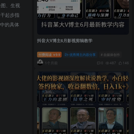
绘图、生视
单干起步指
业中的具体
抖音大V博主6月影视剪辑教学
付费阅读
9.9
优秀博主内容分享
# 自媒体创作
￥
1个月前
0
487
146