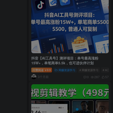
抖音【AI工具号】测评项目：单号最高涨粉
15W+，单笔商单5.5k，也可进伙伴计划
付费阅读
9.9
网赚资源学习
# 网赚资源学习
# AI工
￥
3个月前
0
287
57