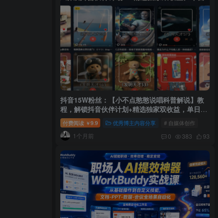
抖音15W粉丝：【小不点憨憨说唱科普解说】教
程，解锁抖音伙伴计划+精选独家双收益，单日
1k+
付费阅读
9.9
优秀博主内容分享
# 自媒体创作
￥
1个月前
0
383
93