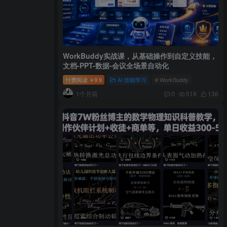
WorkBuddy实战课，从基础操作到自定义技能，
文档-PPT-数据-会议全场景自动化
付费阅读
9.9
AI 技能学习
# WorkBuddy
￥
1个月前
0
518
136