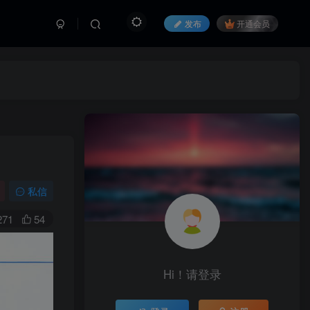
发布
开通会员
私信
271
54
Hi！请登录