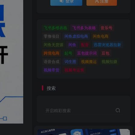
登录
注册
飞书多维表格
飞书多为表格
音乐号
零撸项目
闲鱼虚拟电商
闲鱼电商
闲鱼无货源
闲鱼
配音
迅雷浏览器拉新
跨境电商
起号
豆包提示词
豆包
语音合成
词生图
视频搬运
视频拍摄
视频带货
视频号运营
搜索
开启精彩搜索