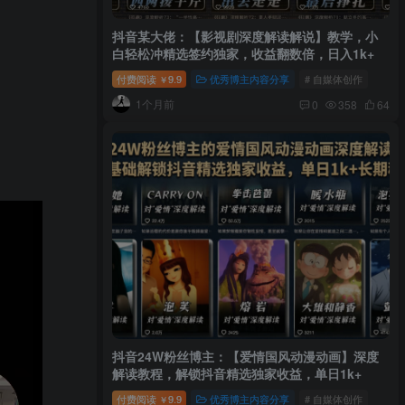
抖音某大佬：【影视剧深度解读解说】教学，小
白轻松冲精选签约独家，收益翻数倍，日入1k+
付费阅读
9.9
优秀博主内容分享
# 自媒体创作
￥
1个月前
0
358
64
抖音24W粉丝博主：【爱情国风动漫动画】深度
解读教程，解锁抖音精选独家收益，单日1k+
付费阅读
9.9
优秀博主内容分享
# 自媒体创作
￥