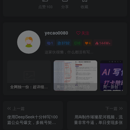
点赞
103
分享
收藏
yecao0080
关注
1
3732
0
4
144W+
这家伙很懒，什么都没有写...
全网独一份：超详细的40+个自媒体赛道领域解析手册，让你的内容创作不再局限！
周一原创AI创作指令词：30+个领域赛道的创作提示词集合
上一篇
下一篇
使用DeepSeek十分钟写100
用Ai制作璀璨星河视频，流
篇公众号爆文，多账号矩阵
量非常牛逼，单日变现多张
操作轻松月入过W