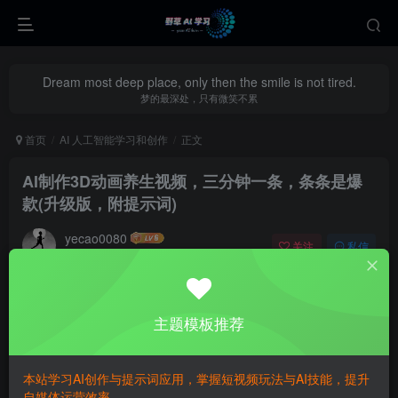
Dream most deep place, only then the smile is not tired.
梦的最深处，只有微笑不累
首页
AI 人工智能学习和创作
正文
AI制作3D动画养生视频，三分钟一条，条条是爆
款(升级版，附提示词)
yecao0080
关注
私信
1年前更新
0
343
103
主题模板推荐
本站学习AI创作与提示词应用，掌握短视频玩法与AI技能，提升
自媒体运营效率。