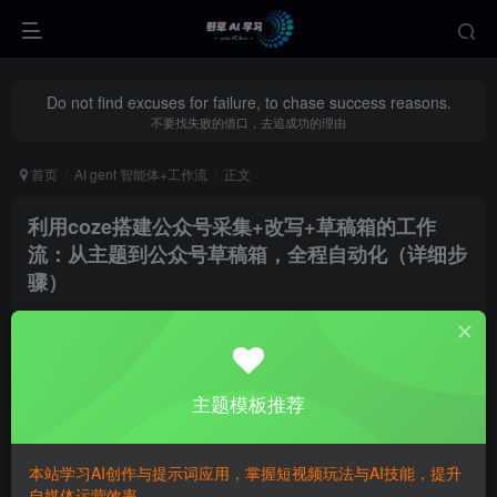
Do not find excuses for failure, to chase success reasons.
不要找失败的借口，去追成功的理由
首页
AI gent 智能体+工作流
正文
利用coze搭建公众号采集+改写+草稿箱的工作
流：从主题到公众号草稿箱，全程自动化（详细步
骤）
yecao0080
关注
私信
6个月前更新
0
512
83
主题模板推荐
本站学习AI创作与提示词应用，掌握短视频玩法与AI技能，提升
自媒体运营效率。