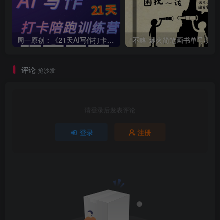
周一原创：《21天AI写作打卡陪跑训练营》全部内容讲解！（网站会员免费学习…）
“不略”爆火简笔画书单
评论
抢沙发
请登录后发表评论
登录
注册