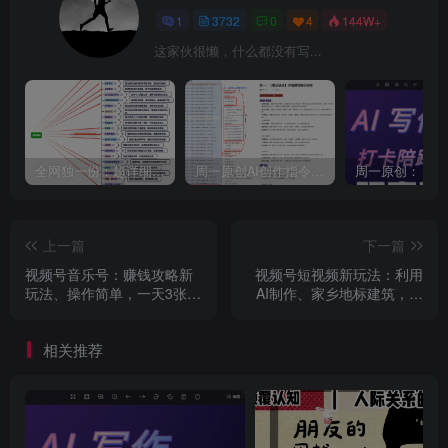
1
3732
0
4
144W+
这家伙很懒，什么都没有写...
全网独一份：超详细的40+个自媒体赛道领域解析手册，让你的内容创作不再局限！
周一原创AI创作指令词：30+个领域赛道的创作提示词集合
上一篇
下一篇
视频号音乐号：赚钱攻略新
视频号短视频新玩法：利用
玩法、操作简单，一天3张，
AI制作、家乡地标建筑，起
每天2小时（附详细操作教
号快，变现能力强
程）
相关推荐