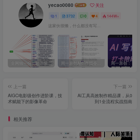
yecao0080
关注
1
3732
0
4
144W+
这家伙很懒，什么都没有写...
全网独一份：超详细的40+个自媒体赛道领域解析手册，让你的内容创作不再局限！
周一原创AI创作指令词：30+个领域赛道的创作提示词集合
上一篇
下一篇
AIGC电影级创作进阶课，技
AI工具高效制作精品课，从0
术赋能下的影像革命
到1全流程实战指南
相关推荐