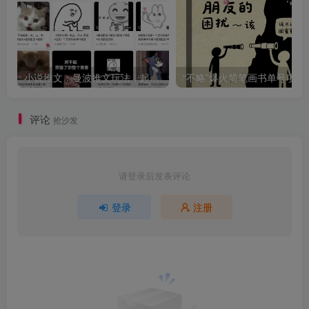
小说推文：曼波推文玩法，起号快，流量猛，一天收益1k+
“不略”爆火简笔画书单
评论
抢沙发
请登录后发表评论
登录
注册