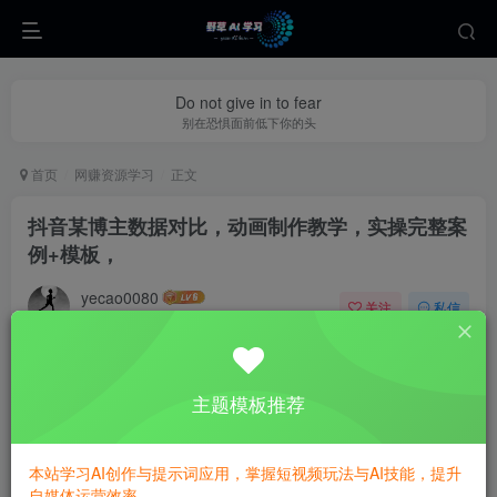
Do not give in to fear
别在恐惧面前低下你的头
首页
网赚资源学习
正文
抖音某博主数据对比，动画制作教学，实操完整案
例+模板，
yecao0080
关注
私信
8个月前更新
0
494
118
主题模板推荐
本站学习AI创作与提示词应用，掌握短视频玩法与AI技能，提升
自媒体运营效率。