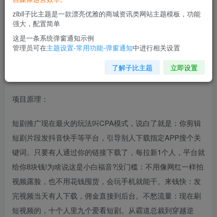
zibll子比主题是一款漂亮优雅的商城资讯类网站主题模板，功能
强大，配置简单
这是一条系统弹窗通知示例
管理员可在
主题设置-常用功能-弹窗通知
中进行相关设置
了解子比主题
立即设置
项目原理：
短剧推广现在最火的玩法叫CPA模式，说白了就是：你剪辑
短剧片段发抖音快手等平台，引导别人下载指定APP搜个关
键词。只要有人通过你的链接下载了，每拉新1个人，平台就
给你8块钱!为啥说这是小白福音?没门槛：不用像网红一样拍
视频露脸，也不用花钱囤货，会玩手机就能干。来钱快：发
完视频当天有人下载，佣金直接到后台。不愁流量：现在刷
短视频的，十个人里九个爱看短剧。从霸道总裁到穿越逆