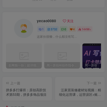
yecao0080
关注
1
3732
0
4
144W+
这家伙很懒，什么都没有写...
全网独一份：超详细的40+个自媒体赛道领域解析手册，让你的内容创作不再局限！
周一原创AI创作指令词：30+个领域赛道的创作提示词集合
上一篇
下一篇
拼多多打爆班：原创高阶技
泛家居装修建材短视频：精
术第53期，拼多多饰品项目
细化运营课，运营误区+账号
搭建+内容选题+运营逻辑
+投流获客