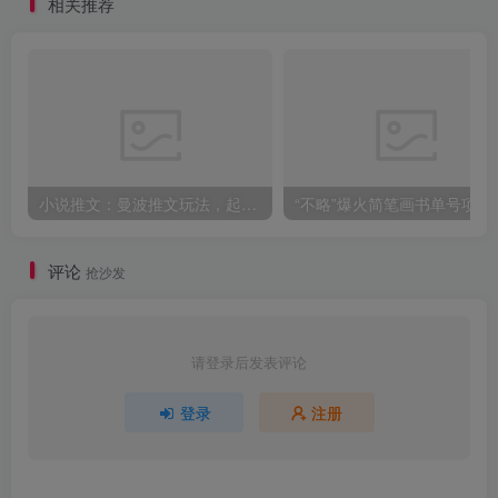
相关推荐
小说推文：曼波推文玩法，起号快，流量猛，一天收益1k+
“不略”爆火简笔画书单
评论
抢沙发
请登录后发表评论
登录
注册