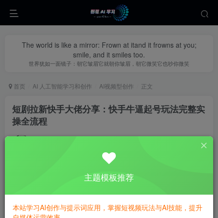
The world is like a mirror: Frown at itand it frowns at you;
smile, and it smiles too.
世界犹如一面镜子：朝它皱眉它就朝你皱眉，朝它微笑它也吵你微笑
首页
AI 人工智能学习和创作
AI视频型创作
正文
短剧拉新快手大佬分享：快手牛逼起号玩法完整实
操全流程
yecao0080
关注
私信
8个月前更新
0
246
98
主题模板推荐
本站学习AI创作与提示词应用，掌握短视频玩法与AI技能，提升
自媒体运营效率。