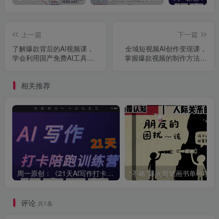
上一篇
下一篇
了解爆款背后的AI视频课，
全域短视频AI创作变现课，
学会利用国产免费AI工具进
掌握爆款视频的制作方法、
行创意视频制作
流量承接技巧以及私域引流
策略
相关推荐
周一原创：《21天AI写作打卡陪跑训练营》全部内容讲解！（网站会员免费学习…）
“不略”爆火简笔画书单
评论
共1条