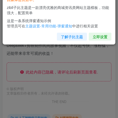
zibll子比主题是一款漂亮优雅的商城资讯类网站主题模板，功能
强大，配置简单
利用Deepseek+剪映做民间故事原创视频，零门槛、起号
这是一条系统弹窗通知示例
快、涨粉猛、收益高！
管理员可在
主题设置-常用功能-弹窗通知
中进行相关设置
了解子比主题
立即设置
今天，我就来给大家分享一个超级实用的方法——用
Deepseek+剪映制作民间故事视频，不仅起号快、涨粉猛，
还能带来非常可观的收益！
此处内容已隐藏，请评论后刷新页面查看.
©
版权声明
文章版权归作者所有，未经允许请勿转载。
THE END
AI 人工智能学习和创作
AI视频型创作