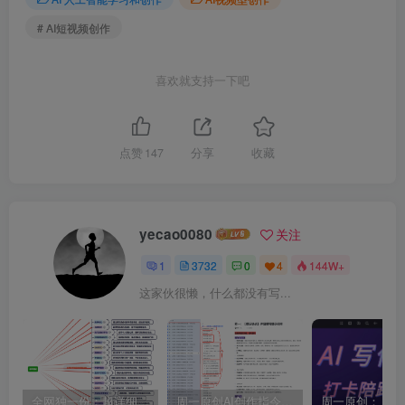
# AI短视频创作
喜欢就支持一下吧
点赞
147
分享
收藏
yecao0080
关注
1
3732
0
4
144W+
这家伙很懒，什么都没有写...
全网独一份：超详细的40+个自媒体赛道领域解析手册，让你的内容创作不再局限！
周一原创AI创作指令词：30+个领域赛道的创作提示词集合