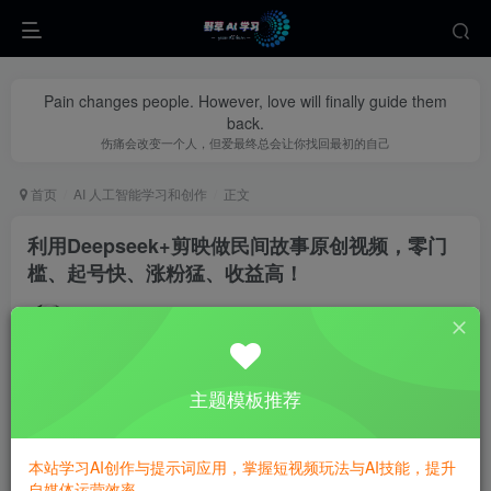
Pain changes people. However, love will finally guide them
back.
伤痛会改变一个人，但爱最终总会让你找回最初的自己
首页
AI 人工智能学习和创作
正文
利用Deepseek+剪映做民间故事原创视频，零门
槛、起号快、涨粉猛、收益高！
yecao0080
关注
私信
1年前更新
1
539
147
主题模板推荐
本站学习AI创作与提示词应用，掌握短视频玩法与AI技能，提升
自媒体运营效率。