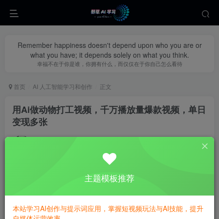
Remember happiness doesn't depend upon who you are or
what you have; it depends solely on what you think.
幸福不在于你是谁，你拥有什么，而仅仅在于你自己怎么看待
首页
AI 人工智能学习和创作
正文
用Ai做动物打工视频，千万播放量爆款视频，单日
变现多张
yecao0080
关注
私信
1年前更新
0
426
85
主题模板推荐
本站学习AI创作与提示词应用，掌握短视频玩法与AI技能，提升
自媒体运营效率。