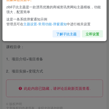
项目简介：
zibll子比主题是一款漂亮优雅的商城资讯类网站主题模板，功能
强大，配置简单
最近像这种动物打工的视频非常火，有的账号光靠这一个赛
这是一条系统弹窗通知示例
道，赚的“盆满钵满”。每条视频的播放量都在上万以上，视
管理员可在
主题设置-常用功能-弹窗通知
中进行相关设置
频内容就是利用AI技术制作一个动物打工接下来我就手把手
了解子比主题
立即设置
教大家如何制作
课程目录：
1、项目介绍+项目准备
2、项目实操+变现方式
此处内容已隐藏，请评论后刷新页面查看.
©
版权声明
文章版权归作者所有，未经允许请勿转载。