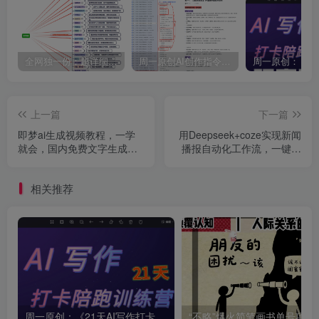
全网独一份：超详细的40+个自媒体赛道领域解析手册，让你的内容创作不再局限！
周一原创AI创作指令词：30+个领域赛道的创作提示词集合
上一篇
下一篇
即梦ai生成视频教程，一学
用Deepseek+coze实现新闻
就会，国内免费文字生成视
播报自动化工作流，一键生
频，图片生成视频
成图文并茂的短视频新闻
相关推荐
周一原创：《21天AI写作打卡陪跑训练营》全部内容讲解！（网站会员免费学习…）
“不略”爆火简笔画书单