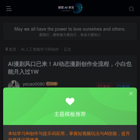
May we all have the power to love ourselves and others.
愿我们，都有能力爱自己，有余力爱别人
首页
AI 人工智能学习和创作
正文
AI漫剧风口已来！AI动态漫剧创作全流程，小白也
能月入过1W
yecao0080
关注
私信
8个月前更新
0
466
68
主题模板推荐
本站学习AI创作与提示词应用，掌握短视频玩法与AI技能，提升
自媒体运营效率。