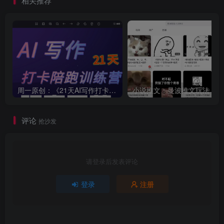
相关推荐
周一原创：《21天AI写作打卡陪跑训练营》全部内容讲解！（网站会员免费学习…）
小
评论
抢沙发
请登录后发表评论
登录
注册