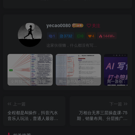
yecao0080
关注
1
3732
0
4
144W+
这家伙很懒，什么都没有写...
全网独一份：超详细的40+个自媒体赛道领域解析手册，让你的内容创作不再局限！
周一原创AI创作指令词：30+个领域赛道的创作提示词集合
上一篇
下一篇
全程都是AI操作，抖音汽水
万相台无界三层操盘课-75
音乐人玩法，普通人最容易
期，销量布局、分层推广、
变现的方法之一
投产优化，构建盈利店铺系
统