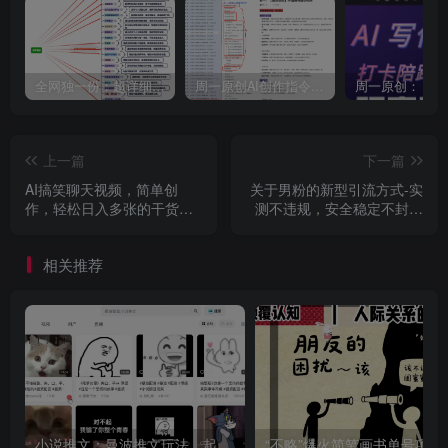
全网独一份：超详细的40+个自媒体赛道领域解析手册，让你的内容创作不再局限！
周一原创AI创作指令词：30+个领域赛道的创作提示词集合
上一篇
下一篇
AI搞笑聊天视频，简单创
关于男粉的新型引流方式-实
作，轻松日入多张的干货教
测不违规，安全稳定不封号
程
可套用各行业，只修改文案
即可
相关推荐
小说推文：曼波推文玩法，起号快，流量猛，一天收益1k+
“不略”爆火简笔画书单