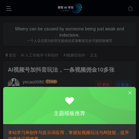
Misery can be caused by someone being just weak and
indecisive.
一个人仅仅因为软弱无能或优柔寡断就完全可能招致痛苦
首页
AI 人工智能学习和创作
AI视频型创作
正文
AI视频号加抖音玩法，一条视频佣金10多张
yecao0080
关注
私信
8个月前更新
0
292
124
主题模板推荐
本站学习AI创作与提示词应用，掌握短视频玩法与AI技能，提升
自媒体运营效率。