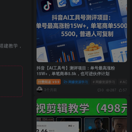
搭建教学，
抖音【AI工具号】测评项目：单号最高涨粉
15W+，单笔商单5.5k，也可进伙伴计划
付费阅读
9.9
网赚资源学习
# 网赚资源学习
# AI工
￥
3个月前
0
287
57