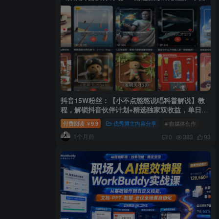
抖音15W粉丝：【小不点憨憨说唱科普解说】教
程，解锁抖音伙伴计划+精选独家双收益，单日
1k+
付费阅读
9.9
优秀博主内容分享
# 自媒体创作
￥
1个月前
0
383
93