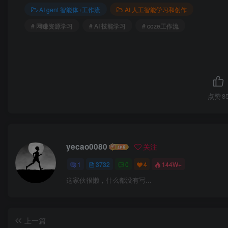
AI gent 智能体+工作流
AI 人工智能学习和创作
# 网赚资源学习
# AI 技能学习
# coze工作流
点赞
8
yecao0080
关注
1
3732
0
4
144W+
这家伙很懒，什么都没有写...
上一篇