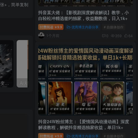
张+，简单复制
抖音某大佬：【影视剧深度解读解说】教学，小
白轻松冲精选签约独家，收益翻数倍，日入1k+
付费阅读
9.9
优秀博主内容分享
# 自媒体创作
￥
1个月前
0
359
64
利用AI工具制作：酷炫丝滑变装视频，流量爆炸，轻松日入5张+
Ai夫妻搞笑对话，动画短视频五分钟做一条
抖音24W粉丝博主：【爱情国风动漫动画】深度
解读教程，解锁抖音精选独家收益，单日1k+
付费阅读
9.9
优秀博主内容分享
# 自媒体创作
￥