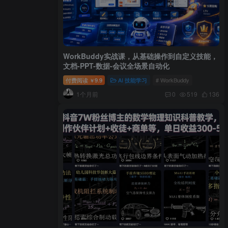
WorkBuddy实战课，从基础操作到自定义技能，
文档-PPT-数据-会议全场景自动化
付费阅读
9.9
AI 技能学习
# WorkBuddy
￥
1个月前
0
519
136