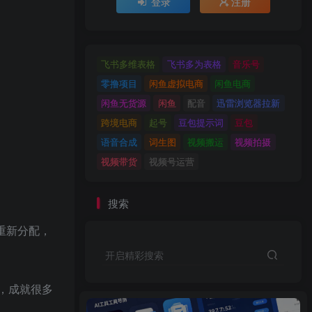
登录
注册
飞书多维表格
飞书多为表格
音乐号
零撸项目
闲鱼虚拟电商
闲鱼电商
闲鱼无货源
闲鱼
配音
迅雷浏览器拉新
跨境电商
起号
豆包提示词
豆包
语音合成
词生图
视频搬运
视频拍摄
视频带货
视频号运营
搜索
重新分配，
开启精彩搜索
业，成就很多