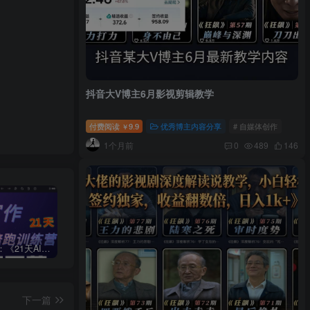
抖音大V博主6月影视剪辑教学
付费阅读
9.9
优秀博主内容分享
# 自媒体创作
￥
1个月前
0
489
146
周一原创：《21天AI写作打卡陪跑训练营》全部内容讲解！（网站会员免费学习…）
小说推文：曼波推文玩法，起号快，流量猛，一天收益1k+
“不略”爆火简笔画书单号项目拆解，利用AI快速制作简笔画书单视频
下一篇